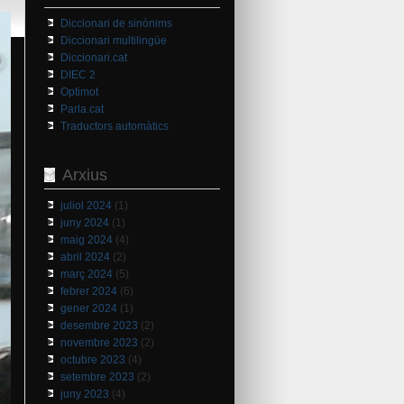
Diccionari de sinònims
Diccionari multilingüe
Diccionari.cat
DIEC 2
Optimot
Parla.cat
Traductors automàtics
Arxius
juliol 2024
(1)
juny 2024
(1)
maig 2024
(4)
abril 2024
(2)
març 2024
(5)
febrer 2024
(6)
gener 2024
(1)
desembre 2023
(2)
novembre 2023
(2)
octubre 2023
(4)
setembre 2023
(2)
juny 2023
(4)