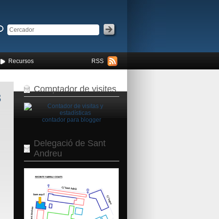
Recursos
RSS
Comptador de visites
3
contador para blogger
Delegació de Sant
Andreu