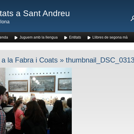
ats a Sant Andreu
lona
enda
Juguem amb la llengua
Entitats
Llibres de segona mà
a a la Fabra i Coats
» thumbnail_DSC_031