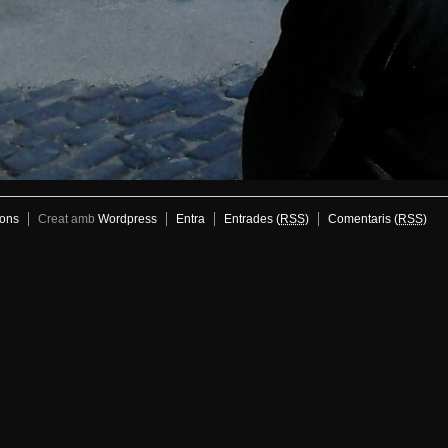
ons
Creat amb
Wordpress
Entra
Entrades (
RSS
)
Comentaris (
RSS
)