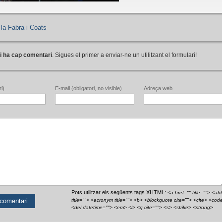
 la Fabra i Coats
i ha cap comentari
. Sigues el primer a enviar-ne un utilitzant el formulari!
i)
E-mail (obligatori, no visible)
Adreça web
Pots utilitzar els següents tags XHTML:
<a href="" title=""> <ab
title=""> <acronym title=""> <b> <blockquote cite=""> <cite> <cod
<del datetime=""> <em> <i> <q cite=""> <s> <strike> <strong>