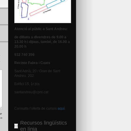
Atenció al públic a Sant Andreu:
de dilluns a divendres de 9.00 a
13.30 h i dijous, també, de 16.00 a
20.00 h
932 740 356
Recinte Fabra i Coats
Sant Adrià, 20 / Gran de Sant
Andreu, 202
Edifici 15, 1r pis
santandreu@cpnl.cat
Consulta l’oferta de cursos
aquí
.
br
e>
Recursos lingüístics
en línia