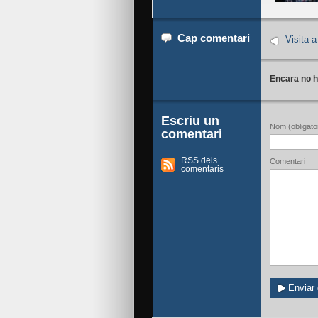
Cap comentari
Visita a
Encara no h
Escriu un
Nom (obligator
comentari
RSS dels
Comentari
comentaris