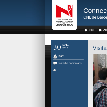
Connect
CNL de Barce
Inici
Ag
30
MAIG
Visit
2016
jriart
No hi ha comentaris