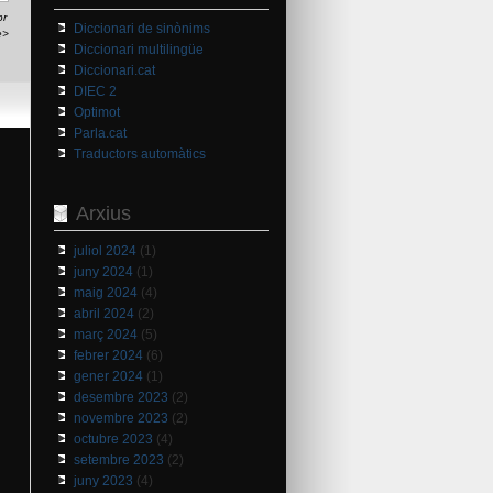
br
Diccionari de sinònims
e>
Diccionari multilingüe
Diccionari.cat
DIEC 2
Optimot
Parla.cat
Traductors automàtics
Arxius
juliol 2024
(1)
juny 2024
(1)
maig 2024
(4)
abril 2024
(2)
març 2024
(5)
febrer 2024
(6)
gener 2024
(1)
desembre 2023
(2)
novembre 2023
(2)
octubre 2023
(4)
setembre 2023
(2)
juny 2023
(4)