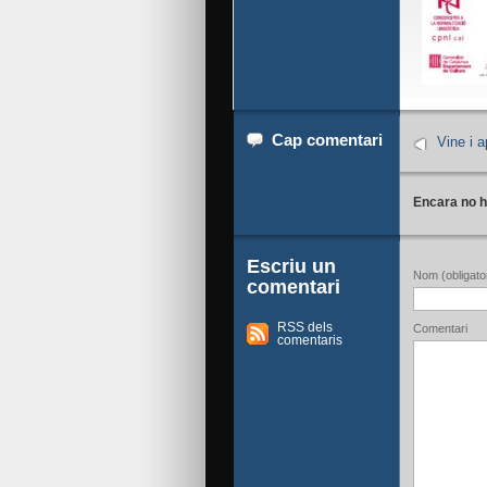
Cap comentari
Vine i a
Encara no h
Escriu un
Nom (obligator
comentari
RSS dels
Comentari
comentaris