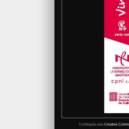
Continguts sota
Creative Comm