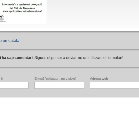
prèn català
i ha cap comentari
. Sigues el primer a enviar-ne un utilitzant el formulari!
i)
E-mail (obligatori, no visible)
Adreça web