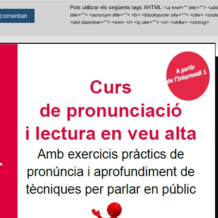
Pots utilitzar els següents tags XHTML:
<a href="" title=""> <ab
title=""> <acronym title=""> <b> <blockquote cite=""> <cite> <cod
<del datetime=""> <em> <i> <q cite=""> <s> <strike> <strong>