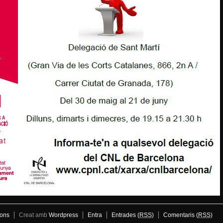
ons
Creat amb
Wordpress
Entra
Entrades (
RSS
)
Comentaris (
RSS
)