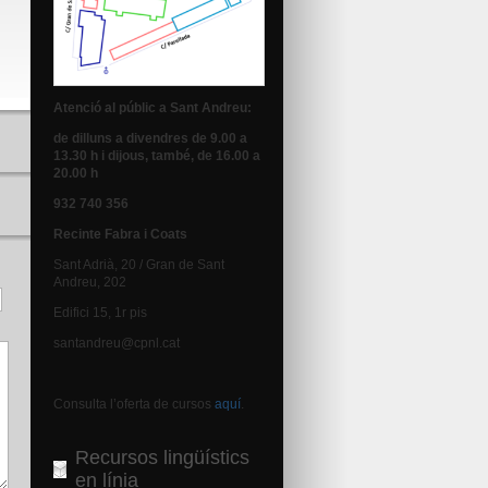
Atenció al públic a Sant Andreu:
de dilluns a divendres de 9.00 a
13.30 h i dijous, també, de 16.00 a
20.00 h
932 740 356
Recinte Fabra i Coats
Sant Adrià, 20 / Gran de Sant
Andreu, 202
Edifici 15, 1r pis
santandreu@cpnl.cat
Consulta l’oferta de cursos
aquí
.
Recursos lingüístics
en línia