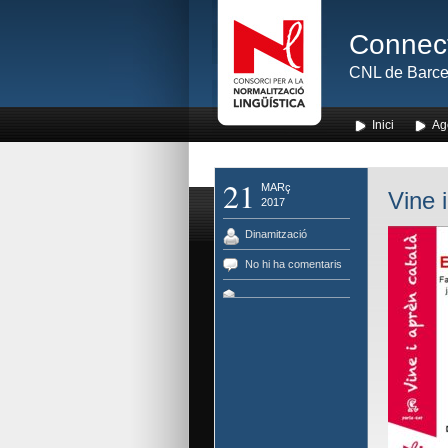
Connect
CNL de Barce
Inici
Ag
21
MARç
Vine 
2017
Dinamització
No hi ha comentaris