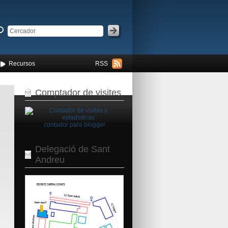
Recursos
RSS
Comptador de visites
contador para blogger
Delegació de Sant
Andreu