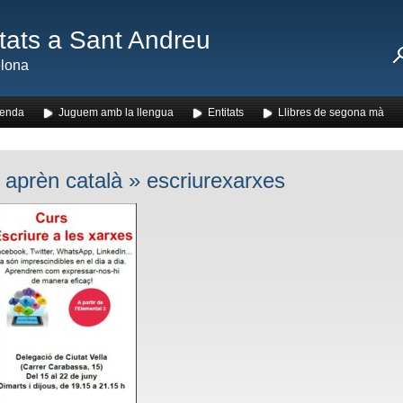
ats a Sant Andreu
lona
enda
Juguem amb la llengua
Entitats
Llibres de segona mà
i aprèn català
» escriurexarxes