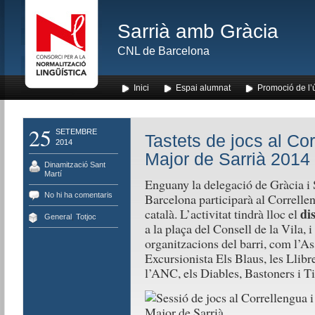
Sarrià amb Gràcia
CNL de Barcelona
Inici
Espai alumnat
Promoció de l’
25
SETEMBRE
Tastets de jocs al Cor
2014
Major de Sarrià 2014
Dinamització Sant
Martí
Enguany la delegació de Gràcia i
No hi ha comentaris
Barcelona participarà al Correllen
di
català. L’activitat tindrà lloc el
General
,
Totjoc
a la plaça del Consell de la Vila, i 
organitzacions del barri, com l’As
Excursionista Els Blaus, les Llib
l’ANC, els Diables, Bastoners i Ti