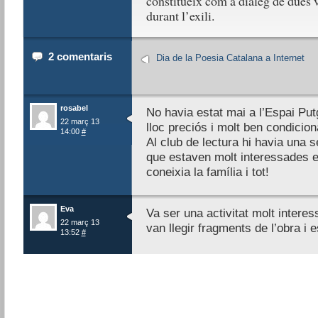
constitueix com a diàleg de dues ve
durant l’exili.
2 comentaris
Dia de la Poesia Catalana a Internet
rosabel
No havia estat mai a l’Espai Putg
22 març 13
lloc preciós i molt ben condicion
14:00
#
Al club de lectura hi havia una 
que estaven molt interessades e
coneixia la família i tot!
Eva
Va ser una activitat molt interes
22 març 13
van llegir fragments de l’obra i 
13:52
#