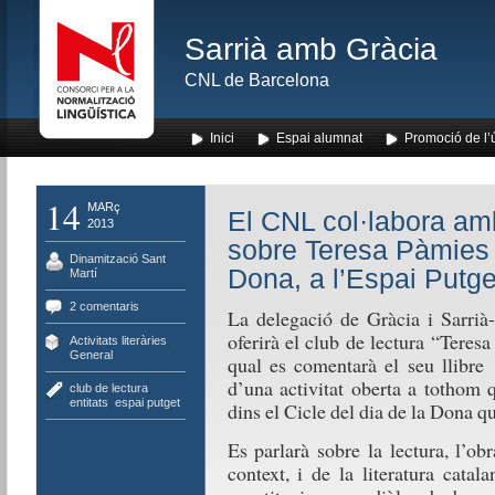
Sarrià amb Gràcia
CNL de Barcelona
Inici
Espai alumnat
Promoció de l’
14
MARç
El CNL col·labora amb
2013
sobre Teresa Pàmies e
Dinamització Sant
Dona, a l’Espai Putge
Martí
2 comentaris
La delegació de Gràcia i Sarri
oferirà el club de lectura “Teresa
Activitats literàries
,
General
qual es comentarà el seu llibre
d’una activitat oberta a tothom 
club de lectura
,
entitats
,
espai putget
dins el Cicle del dia de la Dona q
Es parlarà sobre la lectura, l’o
context, i de la literatura cata