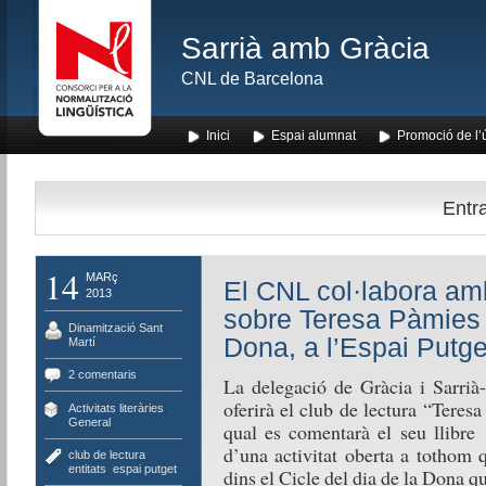
Sarrià amb Gràcia
CNL de Barcelona
Inici
Espai alumnat
Promoció de l’
Entra
14
MARç
El CNL col·labora amb
2013
sobre Teresa Pàmies e
Dinamització Sant
Dona, a l’Espai Putge
Martí
2 comentaris
La delegació de Gràcia i Sarri
oferirà el club de lectura “Teresa
Activitats literàries
,
General
qual es comentarà el seu llibre
d’una activitat oberta a tothom 
club de lectura
,
entitats
,
espai putget
dins el Cicle del dia de la Dona q