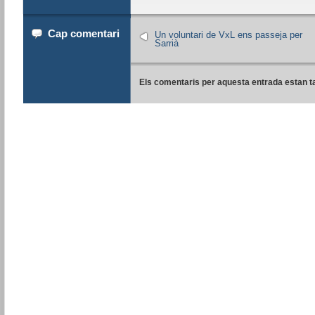
Cap comentari
Un voluntari de VxL ens passeja per
Sarrià
Els comentaris per aquesta entrada estan t