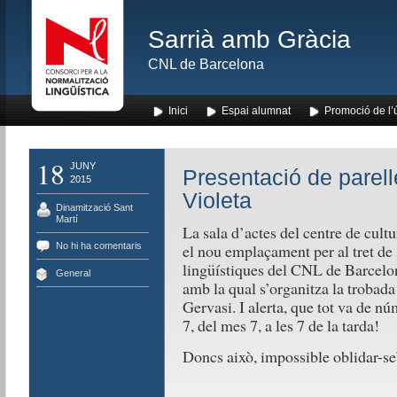
Sarrià amb Gràcia
CNL de Barcelona
Inici
Espai alumnat
Promoció de l’
18
JUNY
Presentació de parell
2015
Violeta
Dinamització Sant
Martí
La sala d’actes del centre de cult
No hi ha comentaris
el nou emplaçament per al tret de
lingüístiques del CNL de Barcelon
General
amb la qual s’organitza la trobada 
Gervasi. I alerta, que tot va de nú
7, del mes 7, a les 7 de la tarda!
Doncs això, impossible oblidar-se