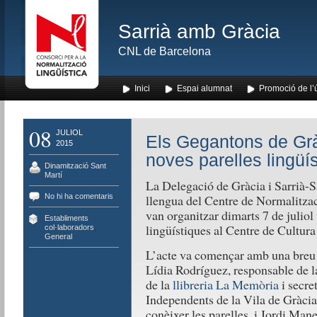
Sarrià amb Gràcia
CNL de Barcelona
Inici
Espai alumnat
Promoció de l’
08
JULIOL
Els Gegantons de Gràc
2015
noves parelles lingüí
Dinamització Sant
Martí
La Delegació de Gràcia i Sarrià-Sa
No hi ha comentaris
llengua del Centre de Normalitza
van organitzar dimarts 7 de juliol
Establiments
lingüístiques al Centre de Cultura
col·laboradors
,
General
L’acte va començar amb una breu pr
Lídia Rodríguez, responsable de la
de la
llibreria La Memòria
i secre
Independents de la Vila de Gràcia
conèixer les parelles, i Jordi Man