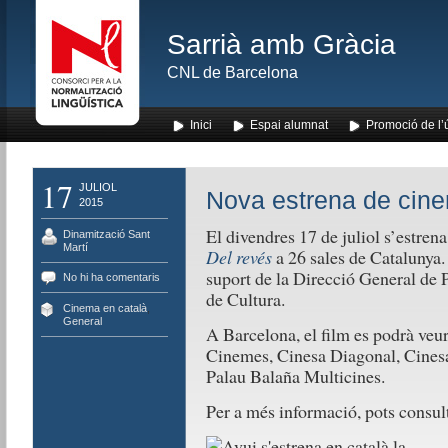
Sarrià amb Gràcia
CNL de Barcelona
Inici
Espai alumnat
Promoció de l’
17
JULIOL
Nova estrena de cine
2015
El divendres 17 de juliol s’estren
Dinamització Sant
Martí
Del revés
a 26 sales de Catalunya. 
suport de la Direcció General de 
No hi ha comentaris
de Cultura.
Cinema en català
,
General
A Barcelona, el film es podrà veur
Cinemes, Cinesa Diagonal, Cinesa
Palau Balaña Multicines.
Per a més informació, pots consul