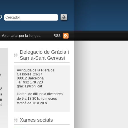
Voluntariat per la llengua
RSS
Delegació de Gràcia i
Sarrià-Sant Gervasi
Avinguda de la Riera de
a,
Cassoles, 23-27
08012 Barcelona
Tel. 932 178 723
gracia@cpnl.cat
bé
la
Horari: de dilluns a divendres
om
de 9 a 13.30 h, i dimecres
també de 16 a 20 h.
el
Xarxes socials