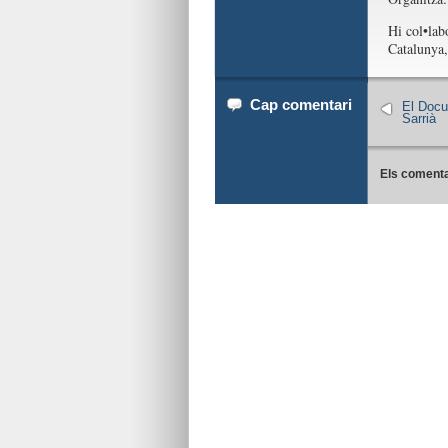
Hi col•lab
Catalunya,
Cap comentari
El Docu
Sarrià
Els comenta