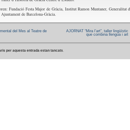
oren: Fundació Festa Major de Gràcia, Institut Ramon Muntaner, Generalitat 
 Ajuntament de Barcelona-Gràcia.
mental del Mes al Teatre de
AJORNAT “Mira l’art”, taller lingüístic
que combina llengua i art
ris per aquesta entrada estan tancats
.