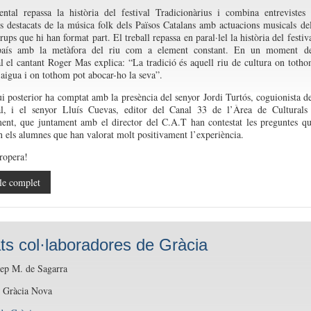
ntal repassa la història del festival Tradicionàrius i combina entrevistes
s destacats de la música folk dels Països Catalans amb actuacions musicals de
rups que hi han format part. El treball repassa en paral·lel la història del festiv
país amb la metàfora del riu com a element constant. En un moment de
 el cantant Roger Mas explica: “La tradició és aquell riu de cultura on toth
 aigua i on tothom pot abocar-ho la seva”.
ui posterior ha comptat amb la presència del senyor Jordi Turtós, coguionista d
l, i el senyor Lluís Cuevas, editor del Canal 33 de l’Àrea de Culturals
ent, que juntament amb el director del C.A.T han contestat les preguntes q
 els alumnes que han valorat molt positivament l’experiència.
propera!
le complet
ats col·laboradores de Gràcia
p M. de Sagarra
ó Gràcia Nova