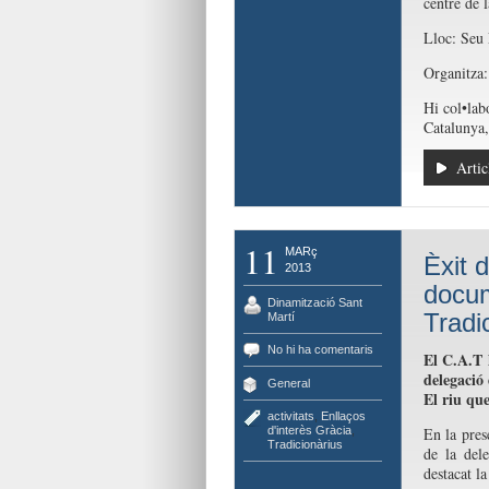
centre de l
Lloc: Seu 
Organitza:
Hi col•lab
Catalunya,
Artic
11
MARç
Èxit d
2013
docum
Dinamització Sant
Tradi
Martí
No hi ha comentaris
El C.A.T 
delegació
General
El riu que
activitats
,
Enllaços
d'interès Gràcia
,
En la pres
Tradicionàrius
de la del
destacat l