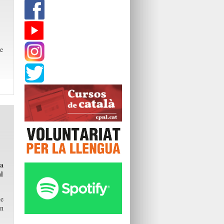
de
la
al
le
an