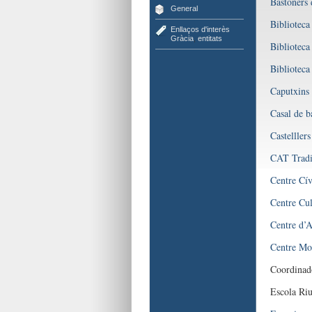
Bastoners 
General
Biblioteca
Enllaços d'interès
Gràcia
,
entitats
Biblioteca
Biblioteca
Caputxins 
Casal de b
Castelllers
CAT Tradi
Centre Cív
Centre Cul
Centre d’
Centre Mor
Coordinado
Escola Riu