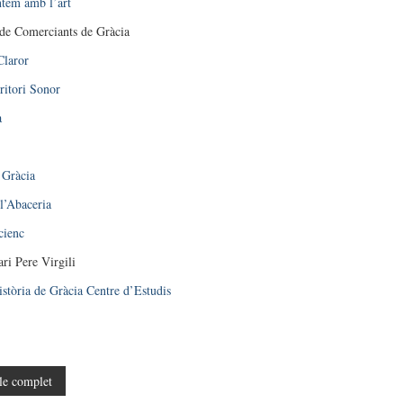
tem amb l’art
de Comerciants de Gràcia
Claror
ritori Sonor
a
 Gràcia
l’Abaceria
cienc
ari Pere Virgili
istòria de Gràcia Centre d’Estudis
le complet