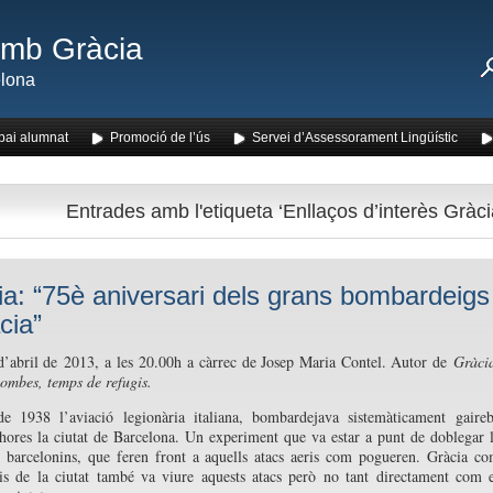
amb Gràcia
lona
pai alumnat
Promoció de l’ús
Servei d’Assessorament Lingüístic
Entrades amb l'etiqueta ‘Enllaços d’interès Gràci
lia: “75è aniversari dels grans bombardeigs
cia”
d’abril de 2013, a les 20.00h a càrrec de Josep Maria Contel. Autor de
Gràci
ombes, temps de refugis.
e 1938 l’aviació legionària italiana, bombardejava sistemàticament gaire
hores la ciutat de Barcelona. Un experiment que va estar a punt de doblegar 
 barcelonins, que feren front a aquells atacs aeris com pogueren. Gràcia c
ris de la ciutat també va viure aquests atacs però no tant directament com 