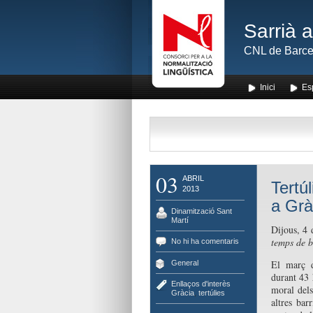
Sarrià 
CNL de Barce
Inici
Es
03
ABRIL
Tertú
2013
a Grà
Dinamització Sant
Martí
Dijous, 4 
temps de b
No hi ha comentaris
El març d
General
durant 43 
Enllaços d'interès
moral dels
Gràcia
,
tertúlies
altres bar