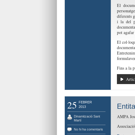
El docume
personatge
diferents g
i la del 
documental
pot agafar
El col·loq
documenta
Entretenim
formulaven
Fins a la 
Artic
25
FEBRER
Entit
2013
AMPA Jose
Dinamització Sant
Martí
Associaci
No hi ha comentaris