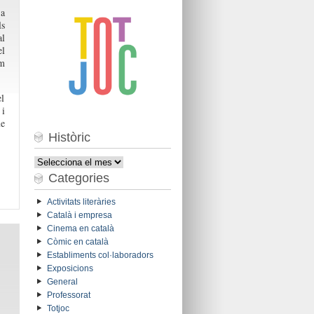
 a
ls
al
l
om
el
 i
ue
Històric
Històric
Categories
Activitats literàries
Català i empresa
Cinema en català
Còmic en català
Establiments col·laboradors
Exposicions
General
Professorat
Totjoc