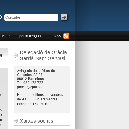
Voluntariat per la llengua
RSS
Delegació de Gràcia i
a’
Sarrià-Sant Gervasi
Avinguda de la Riera de
Cassoles, 23-27
08012 Barcelona
Tel. 932 178 723
gracia@cpnl.cat
a,
Horari: de dilluns a divendres
de 9 a 13.30 h, i dimecres
també de 16 a 20 h.
bé
la
om
Xarxes socials
el