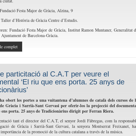
a ciutat.
Fundació Festa Major de Gràcia, Alzina, 9
 Taller d’Història de Gràcia Centre d’Estudis.
oren: Fundació Festa Major de Gràcia, Institut Ramon Muntaner, Generalitat 
 Ajuntament de Barcelona-Gràcia.
le complet
e particitació al C.A.T per veure el
ental ‘El riu que ens porta. 25 anys de
cionàrius’
ha obert les portes a una vuitantena d’alumnes de català dels cursos de 
 de Gràcia i Sarrià-Sant Gervasi per oferir-los la projecció del document
 ens porta. 25 anys de Tradicionàrius dirigit per Ferran Riera.
entació tant el director del C.A.T, el senyor Jordi Fàbregas, com la responsab
egació de Gràcia i Sarrià-Sant Gervasi, la senyora Montserrat Freixanet, h
a importància de la promoció de la cultura catalana a través de la música.