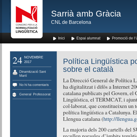
Sarrià amb Gràcia
CNL de Barcelona
Inici
Espai alumnat
Promoció de l’
24
NOVEMBRE
Política Lingüística p
2017
sobre el català
Dinamització Sant
Martí
La Direcció General de Política L
No hi ha comentaris
ha digitalitzat i difós a Internet 2
catalana publicats pel Govern, el 
General
,
Professorat
Lingüística, el TERMCAT, i ajunta
col·laborat, que constitueixen un 
política lingüística a Catalunya. El
Llengua catalana (
http://llengua
La majoria dels 200 cartells del S
recullen paraules d’àmbits temàtic