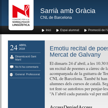
Sarrià amb Gràcia
CNL de Barcelona
Inici
Espai alumnat
Promoció de l’
24
ABRIL
Emotiu recital de poe
2018
Mercat de Galvany
Dinamització Sant
Martí
El dimarts 24 d’abril, a les 10.30 
No hi ha comentaris
un recital de poemes a càrrec de l
acompanyada de la guitarra de Ter
General
,
Professorat
CNL de Barcelona. També hi han p
alumnes dels cursos de català. Se
tot fent-se autofotos per penjar-le
“A l’abril cada paraula val per mil