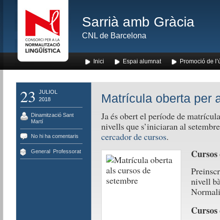
Sarrià amb Gràcia
CNL de Barcelona
Inici
Espai alumnat
Promoció de l’
23
JULIOL
Matrícula oberta per 
2018
Ja és obert el període de matrícula
Dinamització Sant
Martí
nivells que s’iniciaran al setembre
cercador de cursos
.
No hi ha comentaris
Cursos 
General
,
Professorat
Preinscr
nivell b
Normalit
Cursos d