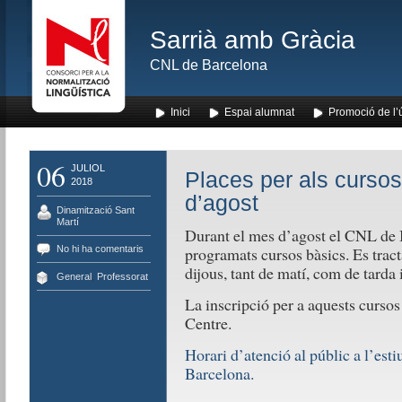
Sarrià amb Gràcia
CNL de Barcelona
Inici
Espai alumnat
Promoció de l’
06
JULIOL
Places per als cursos
2018
d’agost
Dinamització Sant
Martí
Durant el mes d’agost el CNL de 
No hi ha comentaris
programats cursos bàsics. Es tract
dijous, tant de matí, com de tarda 
General
,
Professorat
La inscripció per a aquests cursos 
Centre.
Horari d’atenció al públic a l’est
Barcelona.