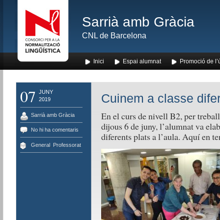
Sarrià amb Gràcia
CNL de Barcelona
Inici
Espai alumnat
Promoció de l’
07
JUNY
Cuinem a classe dife
2019
En el curs de nivell B2, per treball
Sarrià amb Gràcia
dijous 6 de juny, l’alumnat va ela
No hi ha comentaris
diferents plats a l’aula. Aquí en te
General
,
Professorat