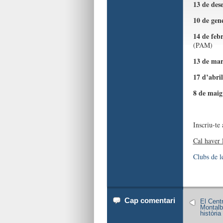
13 de des
10 de gen
14 de feb
(PAM)
13 de mar
17 d’abri
8 de maig
Inscriu-te 
Cal haver l
Clubs de l
Cap comentari
El Cent
Montalbá
història