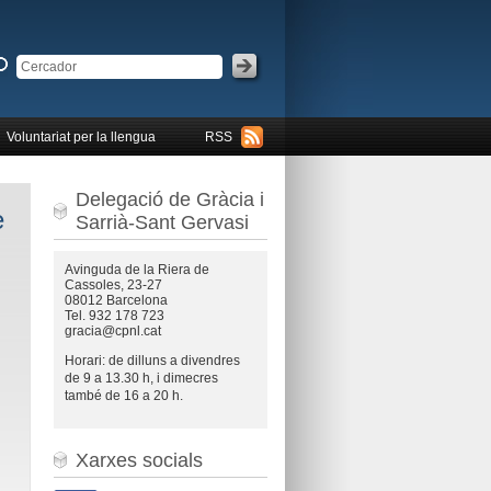
Voluntariat per la llengua
RSS
Delegació de Gràcia i
e
Sarrià-Sant Gervasi
Avinguda de la Riera de
Cassoles, 23-27
08012 Barcelona
Tel. 932 178 723
gracia@cpnl.cat
Horari: de dilluns a divendres
de 9 a 13.30 h, i dimecres
també de 16 a 20 h.
Xarxes socials