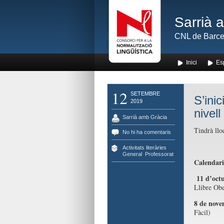
Sarrià 
CNL de Barce
Inici
Es
12
SETEMBRE
S’ini
2019
nivel
Sarrià amb Gràcia
Tindrà llo
No hi ha comentaris
Activitats literàries
,
General
,
Professorat
Calendari
11 d’oct
Llibre Obe
8 de nove
Fàcil)