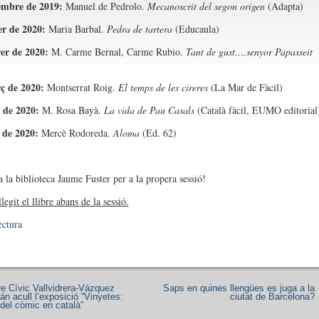
embre de 2019:
Manuel de Pedrolo.
Mecanoscrit del segon origen
(Adapta)
er de 2020:
Maria Barbal.
Pedra de tartera
(Educaula)
rer de 2020:
M. Carme Bernal, Carme Rubio.
Tant de gust….senyor Papasseit
ç de 2020:
Montserrat Roig.
El temps de les cireres
(La Mar de Fàcil)
l de 2020:
M. Rosa Bayà.
La vida de Pau Casals
(Català fàcil, EUMO editorial
 de 2020:
Mercè Rodoreda.
Aloma
(Ed. 62)
a la biblioteca Jaume Fuster per a la propera sessió!
legit el llibre abans de la sessió.
ectura
re Cívic Vallvidrera-Vázquez
Saps en quines llengües es juga a la
n acull l’exposició “Vinyetes:
ciutat de Barcelona?
 del còmic en català”