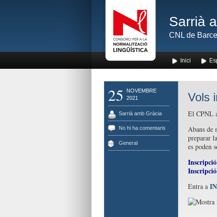
Sarrià 
CNL de Barce
Inici
Es
25
NOVEMBRE
Vols i
2021
El CPNL am
Sarrià amb Gràcia
Abans de ma
No hi ha comentaris
preparar l
General
es poden so
Inscripci
Inscripció
I
Entra a