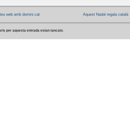
 teu web amb domini.cat
Aquest Nadal regala català
ris per aquesta entrada estan tancats
.