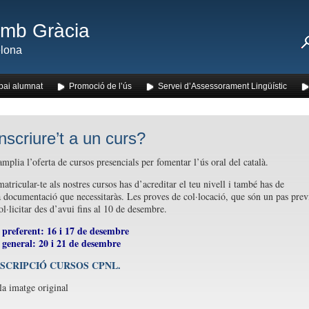
amb Gràcia
lona
pai alumnat
Promoció de l’ús
Servei d’Assessorament Lingüístic
nscriure’t a un curs?
plia l’oferta de cursos presencials per fomentar l’ús oral del català.
tricular-te als nostres cursos has d’acreditar el teu nivell i també has de
a documentació que necessitaràs. Les proves de col·locació, que són un pas prev
l·licitar des d’avui fins al 10 de desembre.
ó preferent: 16 i 17 de desembre
 general: 20 i 21 de desembre
NSCRIPCIÓ CURSOS CPNL.