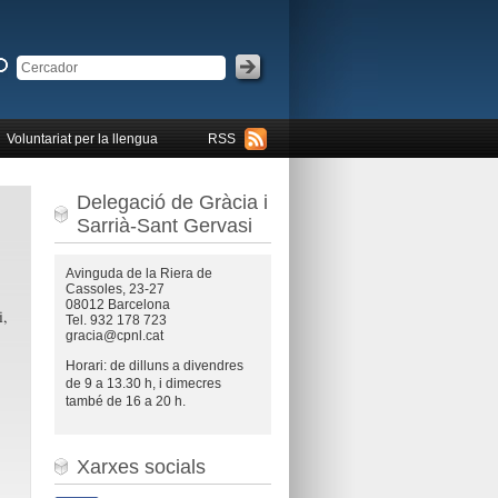
Voluntariat per la llengua
RSS
Delegació de Gràcia i
Sarrià-Sant Gervasi
Avinguda de la Riera de
Cassoles, 23-27
08012 Barcelona
i,
Tel. 932 178 723
gracia@cpnl.cat
Horari: de dilluns a divendres
de 9 a 13.30 h, i dimecres
també de 16 a 20 h.
Xarxes socials