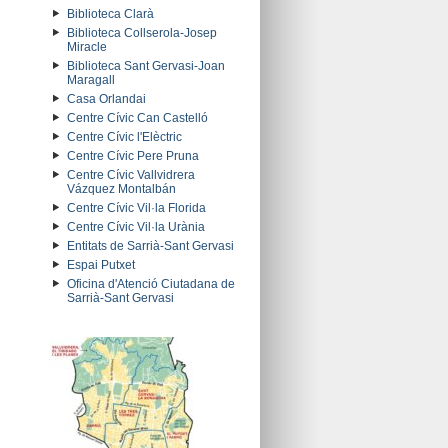
Biblioteca Clarà
Biblioteca Collserola-Josep
Miracle
Biblioteca Sant Gervasi-Joan
Maragall
Casa Orlandai
Centre Cívic Can Castelló
Centre Cívic l'Elèctric
Centre Cívic Pere Pruna
Centre Cívic Vallvidrera
Vázquez Montalbán
Centre Cívic Vil·la Florida
Centre Cívic Vil·la Urània
Entitats de Sarrià-Sant Gervasi
Espai Putxet
Oficina d'Atenció Ciutadana de
Sarrià-Sant Gervasi