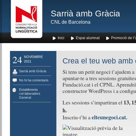
Sarrià amb Gràcia
CNL de Barcelona
Inici
Espai alumnat
Promoció de l’
24
NOVEMBRE
Crea el teu web amb 
2021
Si tens un petit negoci t’ajudem a
Sarrià amb Gràcia
apuntar-te a tres sessions gratuïtes
No hi ha comentaris
Fundació.cat i el CPNL. Aprendràs
constructor WordPress i a configur
Establiments
col·laboradors
,
General
13, 1
Les sessions s’impartiran el
h.
elteunegoci.cat.
Inscriu-t’hi a