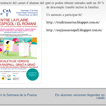
sentació del carnet d’alumne del cpnl es poden obtenir entrades amb un 20 %
de descompte (també inclou la família).
Us animem a participar-hi!
http://tradicionarius.blogspot.com.es/
http://anyjoanaraspa
ll.blogspot.com.es/
m la Setmana de la Poesia
Els alumnes versionen llegendes en
català