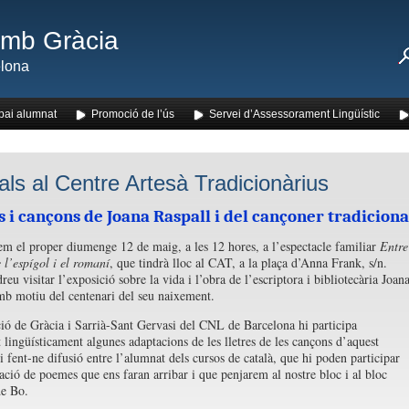
amb Gràcia
lona
pai alumnat
Promoció de l’ús
Servei d’Assessorament Lingüístic
als al Centre Artesà Tradicionàrius
i cançons de Joana Raspall i del cançoner tradiciona
m el proper diumenge 12 de maig, a les 12 hores, a l’espectacle familiar
Entre
e l’espígol i el romaní
, que tindrà lloc al CAT, a la plaça d’Anna Frank, s/n.
u visitar l’exposició sobre la vida i l’obra de l’escriptora i bibliotecària Joan
mb motiu del centenari del seu naixement.
ió de Gràcia i Sarrià-Sant Gervasi del CNL de Barcelona hi participa
t lingüísticament algunes adaptacions de les lletres de les cançons d’aquest
i fent-ne difusió entre l’alumnat dels cursos de català, que hi poden participar
ació de poemes que ens faran arribar i que penjarem al nostre bloc i al bloc
de Bo.