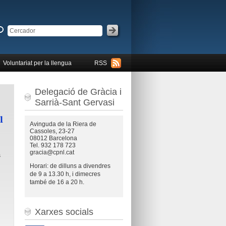
Voluntariat per la llengua
RSS
Delegació de Gràcia i
Sarrià-Sant Gervasi
l
Avinguda de la Riera de
Cassoles, 23-27
08012 Barcelona
Tel. 932 178 723
gracia@cpnl.cat
a
Horari: de dilluns a divendres
de 9 a 13.30 h, i dimecres
també de 16 a 20 h.
Xarxes socials