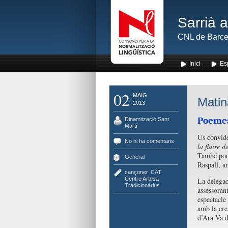
Sarrià 
CNL de Barce
Inici
Es
02
MAIG
Matin
2013
Poemes 
Dinamització Sant
Martí
Us convide
No hi ha comentaris
la flaire d
També podre
General
Raspall, a
cançoner
,
CAT
,
Centre Artesà
La delegac
Tradicionàrius
assessoran
espectacle 
amb la cre
d’Ara Va 