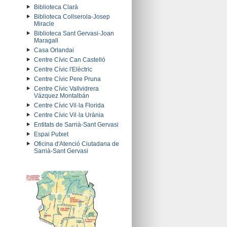
Biblioteca Clarà
Biblioteca Collserola-Josep
Miracle
Biblioteca Sant Gervasi-Joan
Maragall
Casa Orlandai
Centre Cívic Can Castelló
Centre Cívic l'Elèctric
Centre Cívic Pere Pruna
Centre Cívic Vallvidrera
Vázquez Montalbán
Centre Cívic Vil·la Florida
Centre Cívic Vil·la Urània
Entitats de Sarrià-Sant Gervasi
Espai Putxet
Oficina d'Atenció Ciutadana de
Sarrià-Sant Gervasi