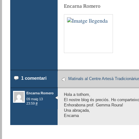
Encarna Romero
1 comentari
Matinals al Centre Artesà Tradicionàriu
Encarna Romero
Hola a tothom,
09 maig 13
El nostre blog és preciós. Ho comparteix
23:59
#
Enhorabona prof. Gemma Roura!
Una abraçada,
Encarna