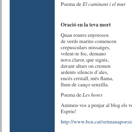
Poema de
El caminant i el mur
Oració en la teva mort
Quan roures enyorosos
de verds marins comencen
crepusculars missatges,
volent-te foc, demano
nova claror, que siguis,
davant altars on cremen
ardents silencis d’ales,
encès cristall, més flama,
llum de canço senzilla.
Poema de
Les hores
Animeu-vos a penjar al blog els vo
Espriu!
http://www.bcn.cat/setmanapoesi