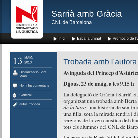
Sarrià amb Gràcia
CNL de Barcelona
Inici
Espai alumnat
Promoció de l’
13
MAIG
Trobada amb l’autora 
2013
Avinguda del Príncep d’Astúries
Dinamització Sant
Martí
Dijous, 23 de maig, a les 9.15 h
No hi ha comentaris
La delegació de Gràcia i Sarrià-
General
organitzat una trobada amb Berta 
autor
,
trobada
de la Sara
, una història de sentim
una filla, sota la mirada tendra i d
rerefons de la veu càustica del dia
tots els alumnes del CNL de Barce
La carrera de Berta Vidal té un dob