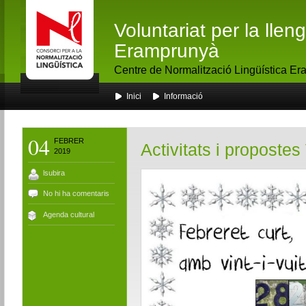
Voluntariat per la lle
Eramprunyà
Centre de Normalització Lingüística E
Inici
Informació
04
FEBRER
Activitats i propostes
2019
lsubira
No hi ha comentaris
Agenda cultural