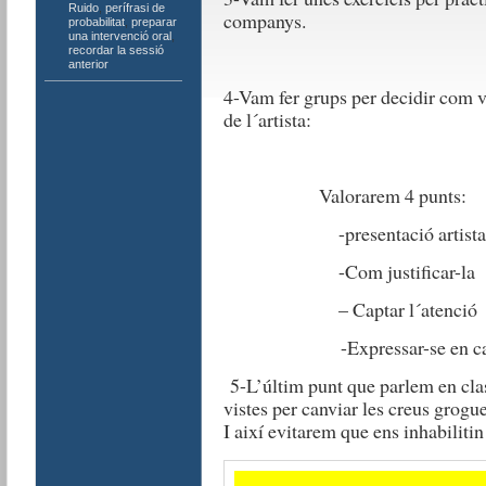
Ruido
,
perífrasi de
companys.
probabilitat
,
preparar
una intervenció oral
,
recordar la sessió
anterior
4-Vam fer grups per decidir com v
de l´artista:
Valorarem 4 punts:
-presentació artista
-Com justificar-la
– Captar l´atenció
-Expressar-se en cat
5-L’últim punt que parlem en clas
vistes per canviar les creus grogues
I
així evitarem que ens inhabilitin 