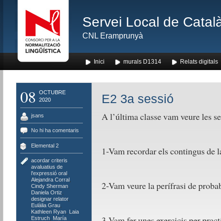
Servei Local de Català
CNL Eramprunyà
Inici
murals D1314
Relats digitals
08
OCTUBRE
E2 3a sessió
2020
A l’última classe vam veure les s
jsans
No hi ha comentaris
Elemental 2
1-Vam recordar els contingus de la
acordar criteris
avaluatius de
l'expressió oral
,
Alejandra Corral
,
2-Vam veure la perífrasi de pro
Cindy Sherman
,
Daniela Ortiz
,
designar relator
,
Eulàlia Grau
,
Kathleen Ryan
,
Laia
3-Vam fer unes exercicis per practi
Estruch
,
María