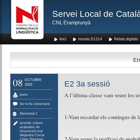
Servei Local de Català
CNL Eramprunyà
Inici
murals D1314
Relats digitals
En
08
OCTUBRE
E2 3a sessió
2020
A l’última classe vam veure les s
jsans
No hi ha comentaris
Elemental 2
1-Vam recordar els contingus de la
acordar criteris
avaluatius de
l'expressió oral
,
Alejandra Corral
,
2-Vam veure la perífrasi de pro
Cindy Sherman
,