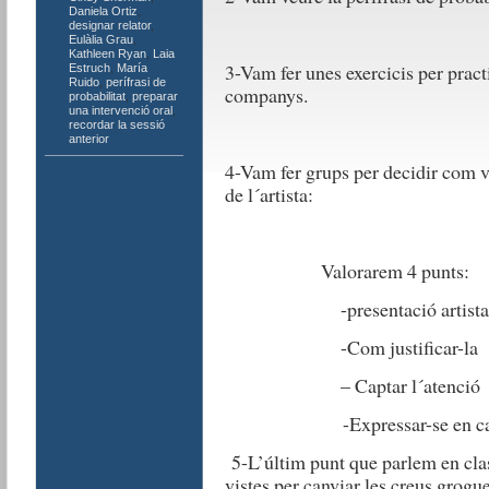
Daniela Ortiz
,
designar relator
,
Eulàlia Grau
,
Kathleen Ryan
,
Laia
3-Vam fer unes exercicis per practi
Estruch
,
María
Ruido
,
perífrasi de
companys.
probabilitat
,
preparar
una intervenció oral
,
recordar la sessió
anterior
4-Vam fer grups per decidir com v
de l´artista:
Valorarem 4 punts:
-presentació artista
-Com justificar-la
– Captar l´atenció
-Expressar-se en cat
5-L’últim punt que parlem en clas
vistes per canviar les creus grogues