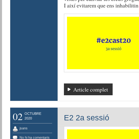
I
així evitarem que ens inhabilitin 
Article complet
02
OCTUBRE
E2 2a sessió
2020
jsans
No hi ha comentaris