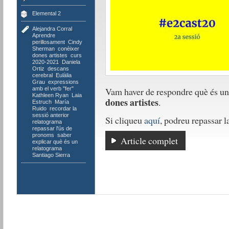
Elemental 2
Alejandra Corral
,
Aprendre
perillosament
,
Cindy
Sherman
,
conèixer
dones artistes
,
curs
2020-2021
,
Daniela
Ortiz
,
descans
cerebral
,
Eulàlia
Grau
,
expressions
amb el verb "fer"
,
Vam haver de respondre què és u
Kathleen Ryan
,
Laia
dones artistes
.
Estruch
,
María
Ruido
,
recordar la
sessió anterior
,
Si cliqueu
aquí
, podreu repassar l
relatograma
,
repassar l'ús de
pronoms
,
saber
Article complet
explicar què és un
relatograma
,
Santiago Sierra