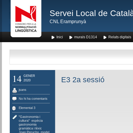
Servei Local de Català
CNL Eramprunyà
Inici
murals D1314
Relats digitals
14
GENER
E3 2a sessió
2020
jsans
No hi ha comentaris
Elemental 3
"Gastronomia i
cultura"
,
espècia
,
gastronomia
,
gramàtica i lèxic
,
Joan Perucho
,
model