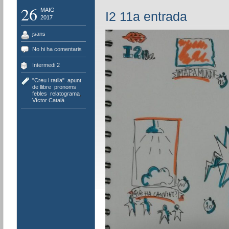
26
MAIG
I2 11a entrada
2017
jsans
No hi ha comentaris
Intermedi 2
"Creu i ratlla"
,
apunt
de llibre
,
pronoms
febles
,
relatograma
,
Víctor Català