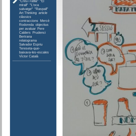
"Creu i ratlla"
,
"El
mirall"
,
"L'oca
salvatge"
,
"Raspall"
,
Art Thinking
,
article
,
clàssics
,
contraccions
,
Mercè
Rodoreda
,
objectius
per avaluar
,
Pere
Calders
,
Prudenci
Bertrana
,
relatograma
,
Salvador Espriu
,
Tereseta-que-
baixava-les-escales
,
Víctor Català