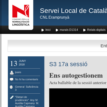
Servei Local de Català
CNL Eramprunyà
Inici
murals D1314
Relats digitals
Ent
13
JUNY
S3 17a sessió
2018
Ens autogestionem
jsans
No hi ha comentaris
Acta ballable de la sessió anterior
General
,
Suficiència
3
"Dietari de
prudències"
,
Any M.
Aurèlia Capmany
,
M.
Aurèlia Capmany
,