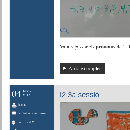
pronoms
Vam repassar els
de 1a i
Article complet
04
MAIG
I2 3a sessió
2017
jsans
No hi ha comentaris
Intermedi 2