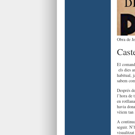
Obra de Je
Cast
El comanda
els dies an
habitual, j
sabem com 
Després de
l’hora de 
en rotllan
havia dona
vèiem tan 
A continua
seguir. N’
visualitza