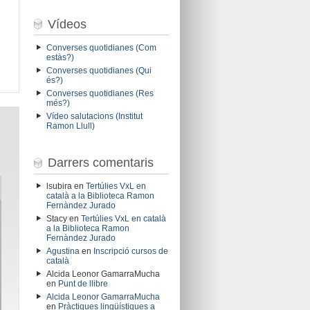
Vídeos
Converses quotidianes (Com
estàs?)
Converses quotidianes (Qui
és?)
Converses quotidianes (Res
més?)
Vídeo salutacions (Institut
Ramon Llull)
Darrers comentaris
lsubira
en
Tertúlies VxL en
català a la Biblioteca Ramon
Fernàndez Jurado
Stacy
en
Tertúlies VxL en català
a la Biblioteca Ramon
Fernàndez Jurado
Agustina
en
Inscripció cursos de
català
Alcida Leonor GamarraMucha
en
Punt de llibre
Alcida Leonor GamarraMucha
en
Pràctiques lingüístiques a