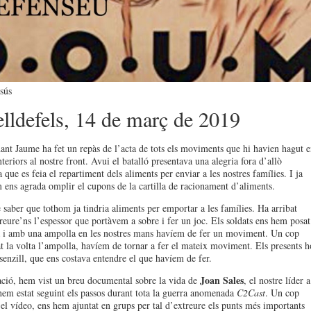
sús
elldefels, 14 de març de 2019
nt Jaume ha fet un repàs de l’acta de tots els moviments que hi havien hagut e
teriors al nostre front. Avui el batalló presentava una alegria fora d’allò
a que es feia el repartiment dels aliments per enviar a les nostres famílies. I ja
ens agrada omplir el cupons de la cartilla de racionament d’aliments.
 saber que tothom ja tindria aliments per emportar a les famílies. Ha arribat
treure’ns l’espessor que portàvem a sobre i fer un joc. Els soldats ens hem posat
a i amb una ampolla en les nostres mans havíem de fer un moviment. Un cop
t la volta l’ampolla, havíem de tornar a fer el mateix moviment. Els presents h
senzill, que ens costava entendre el que havíem de fer.
Joan Sales
ció, hem vist un breu documental sobre la vida de
, el nostre líder a
hem estat seguint els passos durant tota la guerra anomenada
C2Cast
. Un cop
t el vídeo, ens hem ajuntat en grups per tal d’extreure els punts més importants