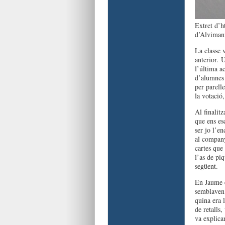
Extret d’h
d’Alviman
La classe 
anterior. U
l’última a
d’alumnes 
per parell
la votació
Al finalitz
que ens es
ser jo l’en
al company
cartes que
l’as de pi
següent.
En Jaume e
semblaven 
quina era 
de retalls
va explicar