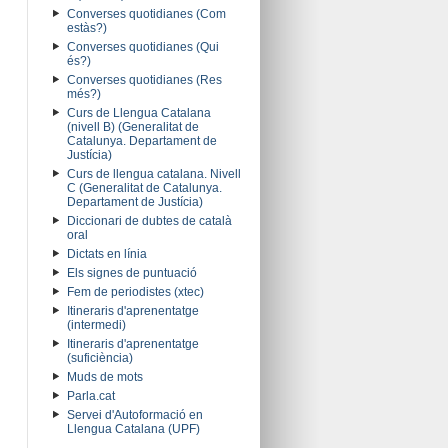
Converses quotidianes (Com
estàs?)
Converses quotidianes (Qui
és?)
Converses quotidianes (Res
més?)
Curs de Llengua Catalana
(nivell B) (Generalitat de
Catalunya. Departament de
Justícia)
Curs de llengua catalana. Nivell
C (Generalitat de Catalunya.
Departament de Justícia)
Diccionari de dubtes de català
oral
Dictats en línia
Els signes de puntuació
Fem de periodistes (xtec)
Itineraris d'aprenentatge
(intermedi)
Itineraris d'aprenentatge
(suficiència)
Muds de mots
Parla.cat
Servei d'Autoformació en
Llengua Catalana (UPF)