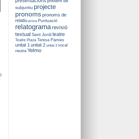
presentacions
present de
projecte
subjuntiu
pronoms
pronoms de
relatiu
Puntuació
prova
relatograma
revisió
textual
teatre
Sant Jordi
Teresa Pàmies
Teatre Plaza
unitat 2
unitat 1
vocal
unitat 3
Yelmo
neutra
l
r