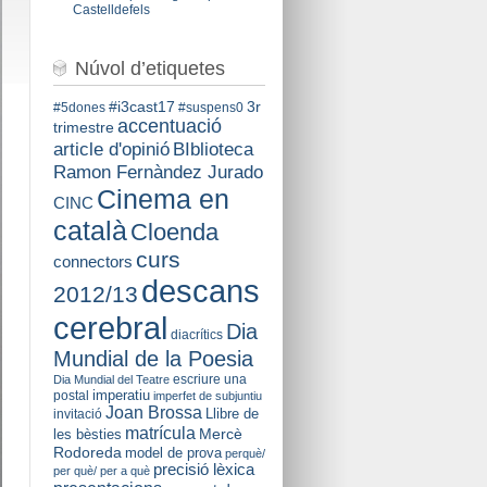
Castelldefels
Núvol d’etiquetes
#i3cast17
3r
#5dones
#suspens0
accentuació
trimestre
BIblioteca
article d'opinió
Ramon Fernàndez Jurado
Cinema en
CINC
català
Cloenda
curs
connectors
descans
2012/13
cerebral
Dia
diacrítics
Mundial de la Poesia
escriure una
Dia Mundial del Teatre
imperatiu
postal
imperfet de subjuntiu
Joan Brossa
Llibre de
invitació
matrícula
Mercè
les bèsties
Rodoreda
model de prova
perquè/
precisió lèxica
per què/ per a què