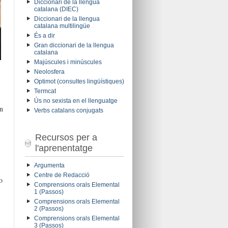
Diccionari de la llengua
catalana (DIEC)
Diccionari de la llengua
catalana multilingüe
És a dir
Gran diccionari de la llengua
catalana
Majúscules i minúscules
Neolosfera
Optimot (consultes lingüístiques)
Termcat
Ús no sexista en el llenguatge
n
Verbs catalans conjugats
Recursos per a
l'aprenentatge
Argumenta
Centre de Redacció
o
Comprensions orals Elemental
1 (Passos)
Comprensions orals Elemental
2 (Passos)
Comprensions orals Elemental
3 (Passos)