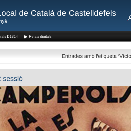
Local de Català de Castelldefels
nyà
rals D1314
Relats digitals
Entrades amb l'etiqueta ‘Vícto
 sessió