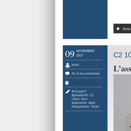
Artic
09
NOVEMBRE
C2 10
2017
L’ass
jsans
No hi ha comentaris
Sense categoria
#c2cast17
,
#paradís40
,
C2
,
Clara
,
tesi i
arguments
,
tipus
d'arguments
,
Víctor