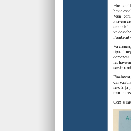
Fins aquí 
havia escol
Vam començ
anàvem cre
complir la
va descobri
l’ambient 
Va comença
ar
tipus d’
començar l
les havíem
servir a m
Finalment,
ens sembla
sessió, ja
anar entreg
Com sempr