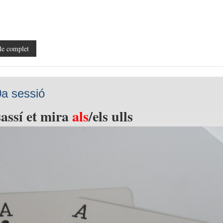
le complet
a sessió
assí et mira
als
/els ulls