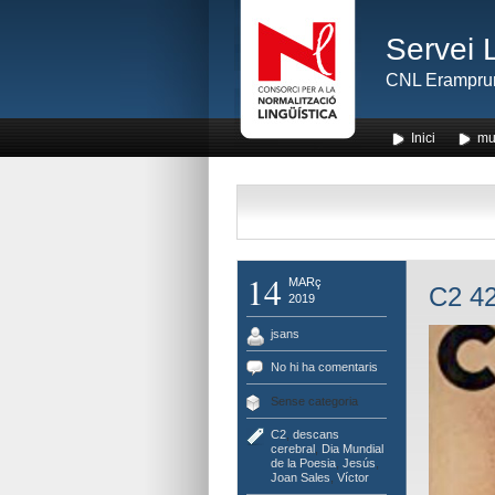
Servei 
CNL Erampru
Inici
mu
14
MARç
C2 42
2019
jsans
No hi ha comentaris
Sense categoria
C2
,
descans
cerebral
,
Dia Mundial
de la Poesia
,
Jesús
,
Joan Sales
,
Víctor