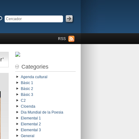
RSS
r’
Categories
Agenda cultural
Bàsic 1
Bàsic 2
Bàsic 3
C2
Cloenda
Dia Mundial de la Poesia
Elemental 1
Elemental 2
Elemental 3
General