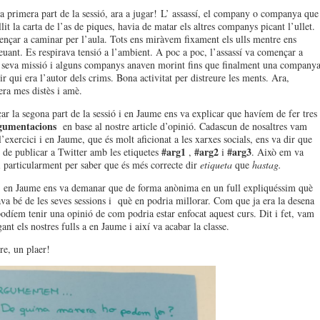
la primera part de la sessió, ara a jugar! L’ assassí, el company o companya que
lit la carta de l’as de piques, havia de matar els altres companys picant l’ullet.
ar a caminar per l’aula. Tots ens miràvem fixament els ulls mentre ens
uant. Es respirava tensió a l’ambient. A poc a poc, l’assassí va començar a
 seva missió i alguns companys anaven morint fins que finalment una company
r qui era l’autor dels crims. Bona activitat per distreure les ments. Ara,
era mes distès i amè.
r la segona part de la sessió i en Jaume ens va explicar que havíem de fer tres
gumentacions
en base al nostre article d’opinió. Cadascun de nosaltres vam
’exercici i en Jaume, que és molt aficionat a les xarxes socials, ens va dir que
#arg1
#arg2
#arg3
 de publicar a Twitter amb les etiquetes
,
i
. Això em va
i particularment per saber que és més correcte dir
etiqueta
que
hastag.
 en Jaume ens va demanar que de forma anònima en un full expliquéssim què
va bé de les seves sessions i què en podria millorar. Com que ja era la desena
 podíem tenir una opinió de com podria estar enfocat aquest curs. Dit i fet, vam
ant els nostres fulls a en Jaume i així va acabar la classe.
e, un plaer!