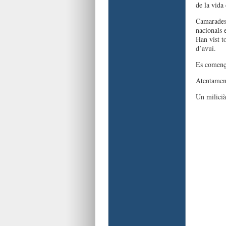
de la vida
Camarades,
nacionals 
Han vist t
d’avui.
Es comença
Atentamen
Un milicià