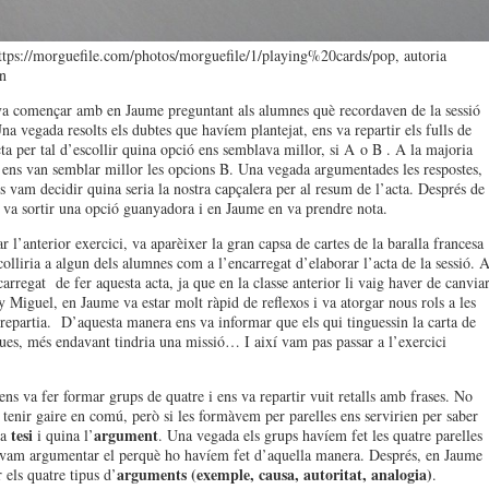
ttps://morguefile.com/photos/morguefile/1/playing%20cards/pop, autoria
n
va començar amb en Jaume preguntant als alumnes què recordaven de la sessió
na vegada resolts els dubtes que havíem plantejat, ens va repartir els fulls de
cta per tal d’escollir quina opció ens semblava millor, si A o B . A la majoria
ens van semblar millor les opcions B. Una vegada argumentades les respostes,
es vam decidir quina seria la nostra capçalera per al resum de l’acta. Després de
, va sortir una opció guanyadora i en Jaume en va prendre nota.
ar l’anterior exercici, va aparèixer la gran capsa de cartes de la baralla francesa
colliria a algun dels alumnes com a l’encarregat d’elaborar l’acta de la sessió. A
carregat de fer aquesta acta, ja que en la classe anterior li vaig haver de canvia
 Miguel, en Jaume va estar molt ràpid de reflexos i va atorgar nous rols a les
 repartia. D’aquesta manera ens va informar que els qui tinguessin la carta de
ques, més endavant tindria una missió… I així vam pas passar a l’exercici
ns va fer formar grups de quatre i ens va repartir vuit retalls amb frases. No
tenir gaire en comú, però si les formàvem per parelles ens servirien per saber
tesi
argument
la
i quina l’
. Una vegada els grups havíem fet les quatre parelles
, vam argumentar el perquè ho havíem fet d’aquella manera. Després, en Jaume
arguments (exemple, causa, autoritat, analogia)
 els quatre tipus d’
.