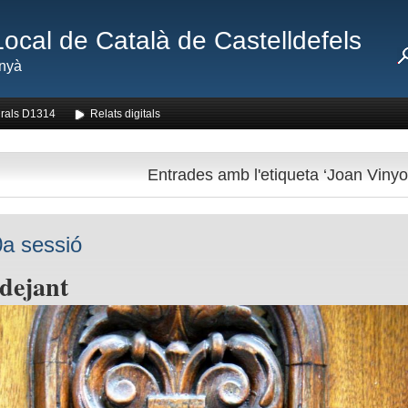
Local de Català de Castelldefels
nyà
rals D1314
Relats digitals
Entrades amb l'etiqueta ‘Joan Vinyol
a sessió
idejant