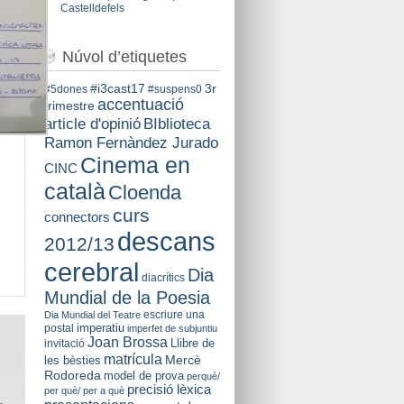
Castelldefels
Núvol d’etiquetes
#i3cast17
3r
#5dones
#suspens0
accentuació
trimestre
BIblioteca
article d'opinió
Ramon Fernàndez Jurado
Cinema en
CINC
català
Cloenda
curs
connectors
descans
2012/13
cerebral
Dia
diacrítics
Mundial de la Poesia
escriure una
Dia Mundial del Teatre
imperatiu
postal
imperfet de subjuntiu
Joan Brossa
Llibre de
invitació
matrícula
Mercè
les bèsties
Rodoreda
model de prova
perquè/
precisió lèxica
per què/ per a què