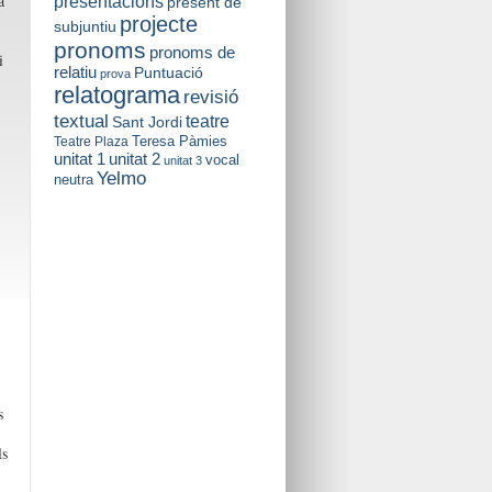
a
presentacions
present de
projecte
subjuntiu
pronoms
pronoms de
i
relatiu
Puntuació
prova
relatograma
revisió
textual
teatre
Sant Jordi
Teresa Pàmies
Teatre Plaza
unitat 2
unitat 1
vocal
unitat 3
Yelmo
neutra
s
ls