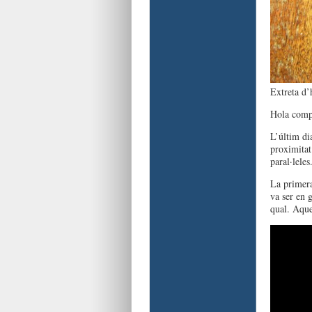
Extreta d’
Hola comp
L’últim di
proximitat
paral·leles
La primera
va ser en 
qual. Aque