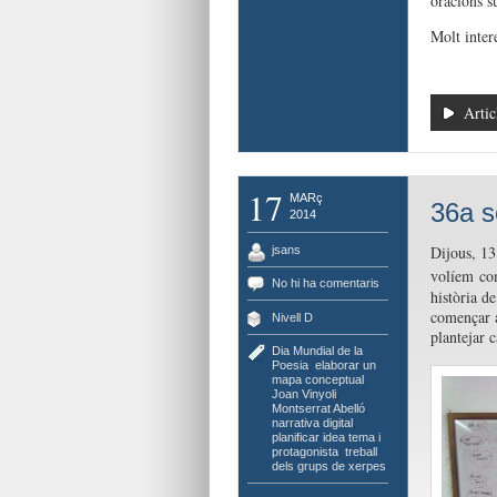
oracions su
Molt inter
Artic
17
MARç
36a s
2014
Dijous, 13
jsans
volíem
co
No hi ha comentaris
història d
començar a
Nivell D
plantejar c
Dia Mundial de la
Poesia
,
elaborar un
mapa conceptual
,
Joan Vinyoli
,
Montserrat Abelló
,
narrativa digital
,
planificar idea tema i
protagonista
,
treball
dels grups de xerpes