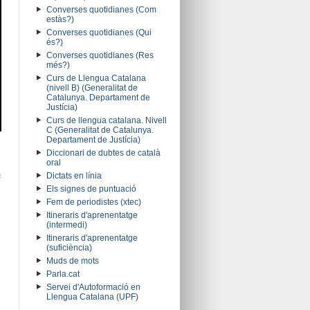
Converses quotidianes (Com
estàs?)
Converses quotidianes (Qui
és?)
Converses quotidianes (Res
més?)
Curs de Llengua Catalana
(nivell B) (Generalitat de
Catalunya. Departament de
Justícia)
Curs de llengua catalana. Nivell
C (Generalitat de Catalunya.
Departament de Justícia)
Diccionari de dubtes de català
oral
e
Dictats en línia
Els signes de puntuació
Fem de periodistes (xtec)
Itineraris d'aprenentatge
(intermedi)
Itineraris d'aprenentatge
(suficiència)
Muds de mots
Parla.cat
Servei d'Autoformació en
Llengua Catalana (UPF)