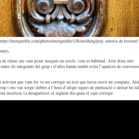
https://morguefile.com/photos/morguefile/1/flourishing/pop, autoria de krosseel
anys,
a de classe ens vam posar asseguts en cercle, com és habitual. Això dona més
 entre els integrants del grup i d’altra banda també evita l’aparició de converses
.
 activitat que vam fer va ser corregir un text que havia escrit un company. Aix
grup i ens van sorgir dubtes a l’hora d’afegir signes de puntuació o deixar-ho tal
sta incertesa va desaparèixer al següent dia quan el vam corregir.