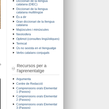
Diccionari de la llengua
catalana (DIEC)
Diccionari de la llengua
catalana multilingüe
És a dir
Gran diccionari de la llengua
catalana
Majúscules i minúscules
Neolosfera
Optimot (consultes lingüístiques)
Termcat
Ús no sexista en el llenguatge
Verbs catalans conjugats
ò
Recursos per a
l'aprenentatge
Argumenta
Centre de Redacció
Comprensions orals Elemental
1 (Passos)
Comprensions orals Elemental
2 (Passos)
Comprensions orals Elemental
3 (Passos)