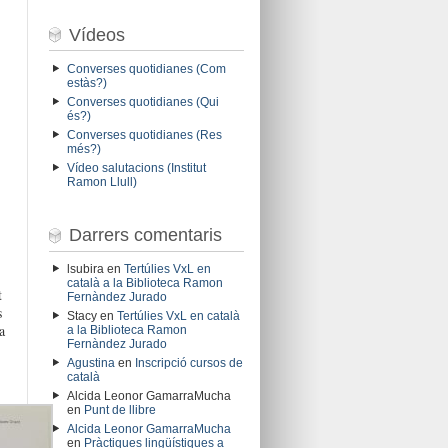
Vídeos
Converses quotidianes (Com
estàs?)
Converses quotidianes (Qui
és?)
Converses quotidianes (Res
més?)
Vídeo salutacions (Institut
Ramon Llull)
Darrers comentaris
lsubira
en
Tertúlies VxL en
català a la Biblioteca Ramon
t
Fernàndez Jurado
s
Stacy
en
Tertúlies VxL en català
a
a la Biblioteca Ramon
Fernàndez Jurado
Agustina
en
Inscripció cursos de
català
Alcida Leonor GamarraMucha
en
Punt de llibre
Alcida Leonor GamarraMucha
en
Pràctiques lingüístiques a