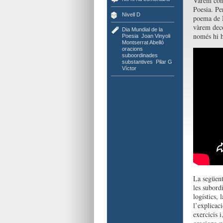
Vàrem come
Poesia. Pe
Nivell D
poema de
vàrem deco
Dia Mundial de la
només hi h
Poesia
,
Joan Vinyoli
,
Montserrat Abelló
,
oracions
suboordinades
substantives
,
Pilar G
,
Víctor
La següent
les subord
logístics,
l’explicac
exercicis i