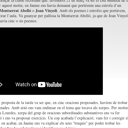
nçar la classe recordant que, divendres 21 de març va ser el Dia Mundial de l
r aquest motiu, en Jaume ens havia demanat que portéssim una estrofa d’un
Montserrat Abelló
Joan Vinyoli
o
. Amb els poemes i estrofes que portàvem,
rar l’aula. Va guanyar per pallissa la Montserrat Abelló, ja que de Joan Vinyol
avia cinc o sis poemes.
 proposta de la tarda va ser que, en cinc oracions proposades, havíem de trobar
inades. Amb això ens vam endinsar en el tema que tocava als xerpes. Per motiu
 la Lourdes, xerpa del grup de oracions subordinades substantives ens va fer
ió i ens va proposar exercicis. Un cop acabada l’explicació, vam fer i corregir e
, en acabar, en Jaume ens va explicar els seus “truquis” per poder trobar les