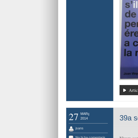
Artic
27
MARç
39a s
2014
jsans
No hi ha comentaris