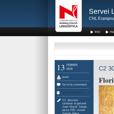
Servei 
CNL Erampru
Inici
mu
13
FEBRER
C2 30
2018
Flor
jsans
No hi ha comentaris
Sense categoria
C2
,
descans
cerebral
,
el gerundi
,
Joan Vinyoli
,
Juanjo
,
pizza TED
,
revisió
textual
,
Salva
,