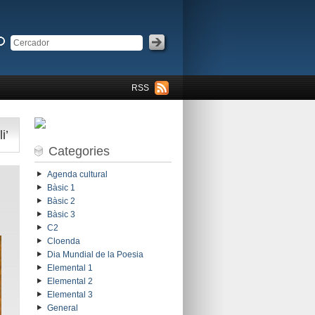
RSS
i’
Categories
Agenda cultural
Bàsic 1
Bàsic 2
Bàsic 3
C2
Cloenda
Dia Mundial de la Poesia
Elemental 1
Elemental 2
Elemental 3
General