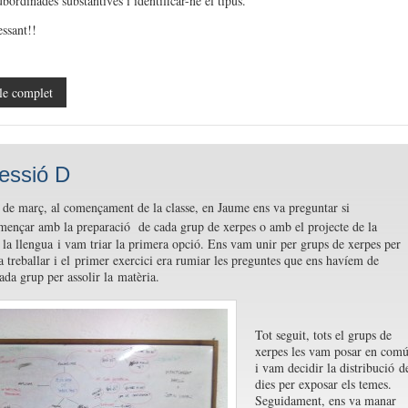
bordinades substantives i identificar-ne el tipus.
essant!!
le complet
essió D
 de març, al començament de la classe, en Jaume ens va preguntar si
mençar amb la preparació de cada grup de xerpes o amb el projecte de la
e la llengua i vam triar la primera opció. Ens vam unir per grups de xerpes per
 treballar i el primer exercici era rumiar les preguntes que ens havíem de
ada grup per assolir la matèria.
Tot seguit, tots el grups de
xerpes les vam posar en com
i vam decidir la distribució d
dies per exposar els temes.
Seguidament, ens va manar