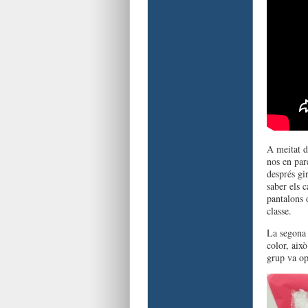
A meitat d
nos en par
després gi
saber els 
pantalons 
classe.
La segona p
color, això
grup va opt