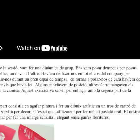
e la sessió, vam fer una dinàmica de grup. Ens vam posar dempeus per posar-
elles, un davant l’altre. Havíem de fixar-nos en tot el cos del company per
rar-nos durant un breu espai de temps i en tornar a posar-nos de cara havíem d
canvis que havia fet. Alguns canviàvem de posició, altres s’arremangaven els
o la camisa. Aquest exercici va servir per enllaçar amb la segona part de la
art consistia en agafar pintura i fer un dibuix artístic en un tros de cartró de
 servirà per decorar l’espai que utilitzarem per fer una exposició oral. El nostre
ar per fer una imatge senzilla i elegant sense gaires floritures.