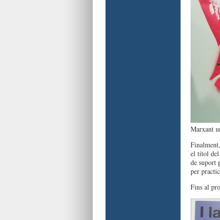
Marxant u
Finalment,
el títol d
de suport 
per practi
Fins al pr