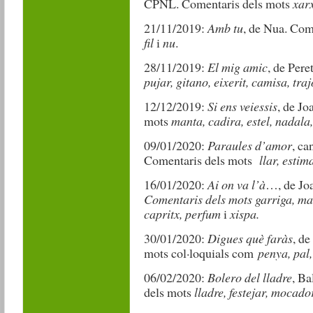
CPNL. Comentaris dels mots
xarx
21/11/2019:
Amb tu
, de Nua.
Come
fil
i
nu
.
28/11/2019:
El mig amic
, de Per
pujar, gitano, eixerit, camisa, tra
12/12/2019:
Si ens veiessis
, de Jo
mots
manta, cadira, estel, nadala,
09/01/2020:
Paraules d’amor
, ca
Comentaris dels mots
llar, estim
16/01/2020:
Ai on va l’à
…, de Joa
Comentaris dels mots garriga, mar
capritx, perfum
i
xispa.
30/01/2020:
Digues què faràs
, de
mots col·loquials com
penya, pal
06/02/2020:
Bolero del lladre
, Ba
dels mots
lladre, festejar, mocador