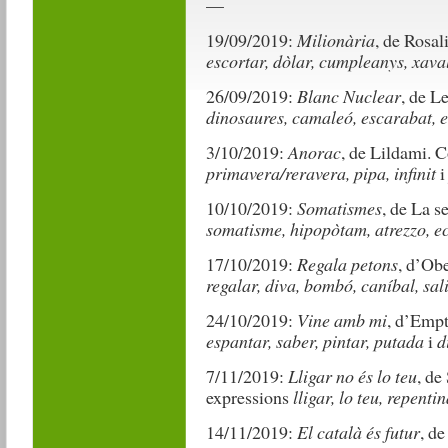
—
19/09/2019:
Milionària
, de Rosal
escortar, dòlar, cumpleanys, xava
26/09/2019:
Blanc Nuclear
, de L
dinosaures, camaleó, escarabat, 
3/10/2019:
Anorac
, de Lildami. 
primavera/reravera, pipa, infinit
10/10/2019:
Somatismes
, de La s
somatisme, hipopòtam, atrezzo, e
17/10/2019:
Regala petons
, d’Ob
regalar, diva, bombó, caníbal, sal
24/10/2019:
Vine amb mi
, d’Empt
espantar, saber, pintar, putada
i
d
7/11/2019:
Lligar no és lo teu
, de
expressions
lligar, lo teu, repenti
14/11/2019:
El català és futur
, d