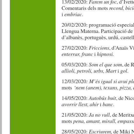
13/02/2020:
Farem un foc
, d’Ivet
Comentaris dels mots
record, bici
i
embriac.
20/02/2020: programació especial 
Llengua Materna. Participació de 
d’albanès, portuguès, urdú, castel
27/02/2020:
Friccions
, d’Anaïs V
enterrar, franc
i
hipnosi.
05/03/2020:
Som el que som
, de 
allioli, petroli, urbs, Mart
i
gol
.
12/03/2020
: M’és igual si avui pl
mots
‘nem (anem), texans, pizza,
14/05/2020:
Autobús buit
, de Nic
avorrir llest, ahir
i
banc
.
21/05/2020:
Ja no vull
, de Merit
mots
pena, amant, mirall, empass
28/05/2020:
Escriurem,
de Miki 