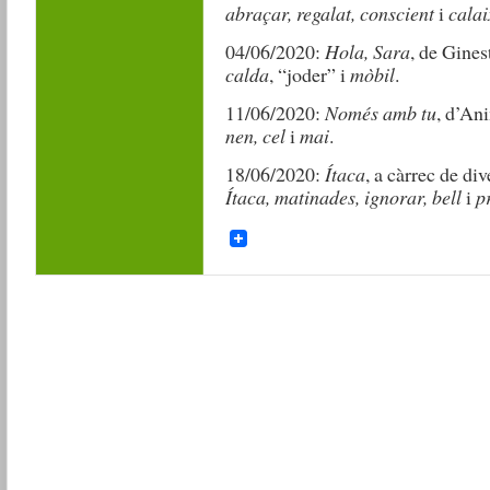
abraçar, regalat, conscient
i
calai
04/06/2020:
Hola, Sara
, de Gine
calda
, “joder” i
mòbil
.
11/06/2020:
Només amb tu
, d’An
nen, cel
i
mai
.
18/06/2020:
Ítaca
, a càrrec de di
Ítaca, matinades, ignorar, bell
i
p