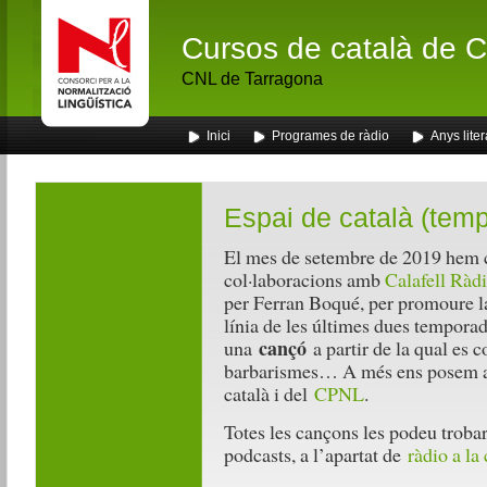
Cursos de català de Ca
CNL de Tarragona
Inici
Programes de ràdio
Anys liter
Espai de català (tem
El mes de setembre de 2019 hem c
col·laboracions amb
Calafell Ràd
per Ferran Boqué, per promoure la
línia de les últimes dues tempor
cançó
una
a partir de la qual es c
barbarismes… A més ens posem al d
català i del
CPNL
.
Totes les cançons les podeu trobar
podcasts, a l’apartat de
ràdio a la 