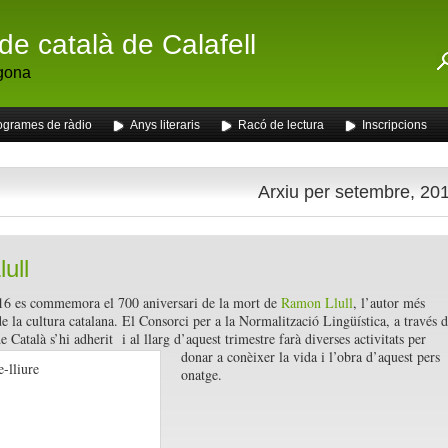
de català de Calafell
gona
ogrames de ràdio
Anys literaris
Racó de lectura
Inscripcions
Arxiu per setembre, 20
ull
16 es commemora el 700 aniversari de la mort de
Ramon Llull
, l’autor més
de la cultura catalana. El Consorci per a la Normalització Lingüística, a través d
e Català s’hi adherit i al llarg d’aquest trimestre farà diverses activitats per
donar a conèixer la vida i l’obra d’aquest pers
onatge.