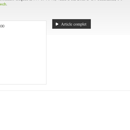
web
.
Article complet