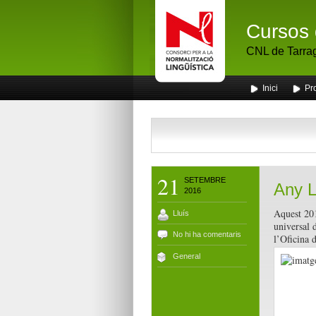
Cursos 
CNL de Tarra
Inici
Pr
21
SETEMBRE
Any Ll
2016
Aquest 20
Lluís
universal 
No hi ha comentaris
l’Oficina d
General