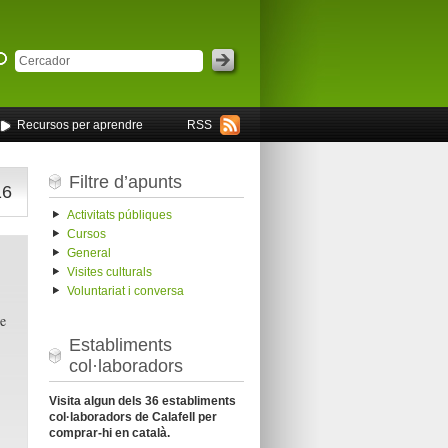
Recursos per aprendre
RSS
Filtre d’apunts
16
Activitats públiques
Cursos
General
Visites culturals
Voluntariat i conversa
e
Establiments
col·laboradors
Visita algun dels 36 establiments
col·laboradors de Calafell per
comprar-hi en català.