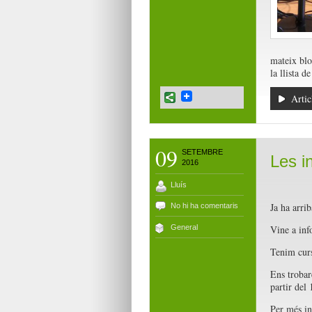
mateix blo
la llista d
Artic
09
SETEMBRE
Les i
2016
Lluís
Ja ha arrib
No hi ha comentaris
General
Vine a inf
Tenim curso
Ens trobar
partir del
Per més in