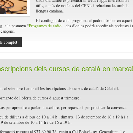
Cada dia també es presentaran webs i apps interessants i
útils, a més de notícies del CPNL i relacionades amb la
llengua catalana.
El contingut de cada programa el podreu trobar en aquest
g, a la pestanya “
Programes de ràdio
“, des d’on es podrà accedir als podcasts i 
e cançons.
le complet
nscripcions dels cursos de català en marxa
at el setembre i amb ell les inscripcions als cursos de català de Calafell.
ormar-te de l’oferta de cursos d’aquest trimestre!
s per aprendre a parlar, a escriure, per repassar i per practicar la conversa.
eu de dilluns a dijous de 10 a 14 h , dimarts, 13 de setembre de 16 a 19 h i a
 19 de setembre de 10 a 14 h i de 16 a 19 h.
formació truqueu al 977 69 90 78, veniu a Cal Bolavà- av. Generalitat, 1 o