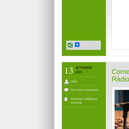
13
SETEMBRE
Comen
2016
Ràdi
Lluís
No hi ha comentaris
Activitats públiques
,
General