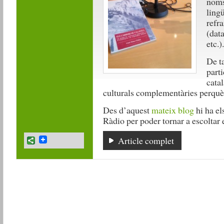
noms 
lingü
refra
(data
etc.).
De ta
part
catal
culturals complementàries perquè 
Des d’aquest
mateix blog
hi ha el
Ràdio per poder tornar a escoltar
Article complet