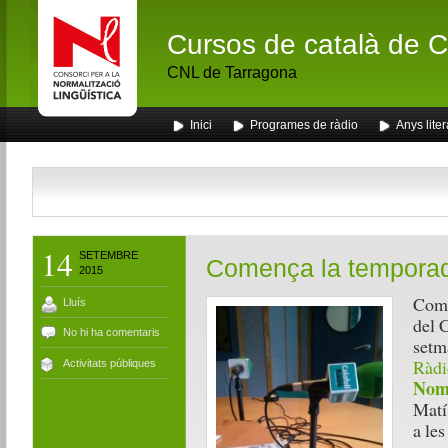
Cursos de català de Ca
CNL de Tarragona
Inici
Programes de ràdio
Anys liter
14
SETEMBRE
Comença la temporada
2015
Com 
Lluís
del 
No hi ha comentaris
setm
Ràdi
Activitats públiques
Noms
Matí
a les