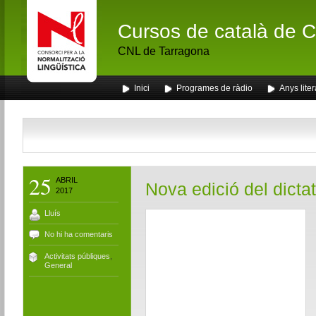
Cursos de català de Ca
CNL de Tarragona
Inici
Programes de ràdio
Anys liter
25
ABRIL
Nova edició del dictat
2017
Lluís
No hi ha comentaris
Activitats públiques
,
General