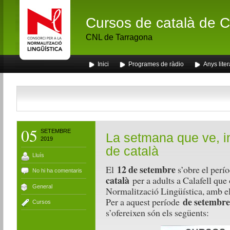
Cursos de català de Ca
CNL de Tarragona
Inici
Programes de ràdio
Anys liter
05
SETEMBRE
La setmana que ve, in
2019
de català
Lluís
12 de setembre
El
s’obre el perí
No hi ha comentaris
català
per a adults a Calafell que 
General
Normalització Lingüística, amb el
de setembre
Per a aquest període
Cursos
s’ofereixen són els següents: