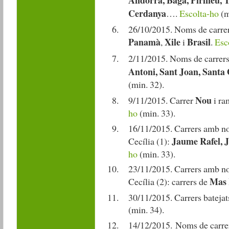
Andorra, Bagà, Pirineu, Ta
Cerdanya
….
Escolta-ho
(m
26/10/2015. Noms de carrer
Panamà
Xile
Brasil
,
i
.
Esc
2/11/2015. Noms de carrer
Antoni, Sant Joan, Santa 
(min. 32).
Nou
9/11/2015. Carrer
i ra
ho
(min. 33).
16/11/2015. Carrers amb no
Jaume Rafel, 
Cecília (1):
ho
(min. 33).
23/11/2015. Carrers amb no
Mas
Cecília (2): carrers de
30/11/2015. Carrers bateja
(min. 34).
14/12/2015. Noms de carrer