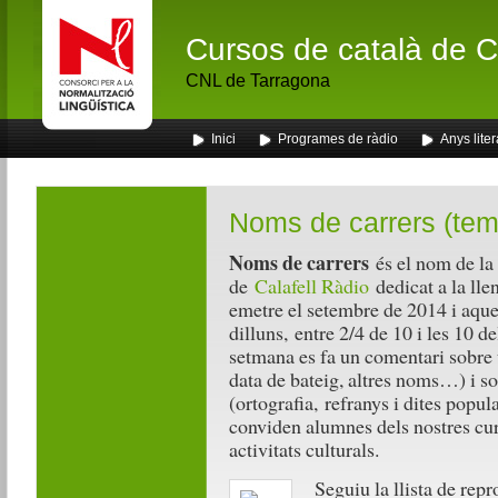
Cursos de català de Ca
CNL de Tarragona
Inici
Programes de ràdio
Anys liter
Noms de carrers (tem
Noms de carrers
és el nom de la
de
Calafell Ràdio
dedicat a la lle
emetre el setembre de 2014 i aqu
dilluns, entre 2/4 de 10 i les 10 
setmana es fa un comentari sobre 
data de bateig, altres noms…) i s
(ortografia, refranys i dites popul
conviden alumnes dels nostres curs
activitats culturals.
Seguiu la llista de rep