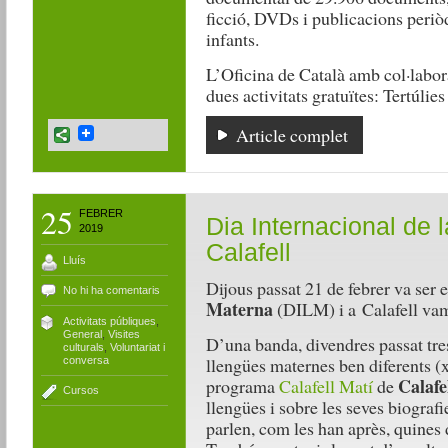
ficció, DVDs i publicacions periò
infants.
L’Oficina de Català amb col·labor
dues activitats gratuïtes: Tertúlie
Article complet
25
FEBRER
Dia Internacional de 
2019
Calafell
Lluís
Dijous passat 21 de febrer va ser 
No hi ha comentaris
Materna
(DILM) i a Calafell vam 
Activitats públiques
,
General
,
Visites
D’una banda, divendres passat tre
culturals
,
Voluntariat i
llengües maternes ben diferents (xi
conversa
Calafe
programa
Calafell Matí
de
Cursos
llengües i sobre les seves biografi
parlen, com les han après, quines d