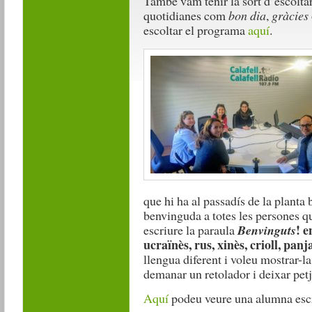
També vam tenir la sort d’escolta
quotidianes com
bon dia
,
gràcies
escoltar el programa
aquí
.
que hi ha al passadís de la planta 
benvinguda a totes les persones qu
! e
escriure la paraula
Benvinguts
ucraïnès, rus, xinès, crioll, panj
llengua diferent i voleu mostrar-la
demanar un retolador i deixar petj
Aquí
podeu veure una alumna esc