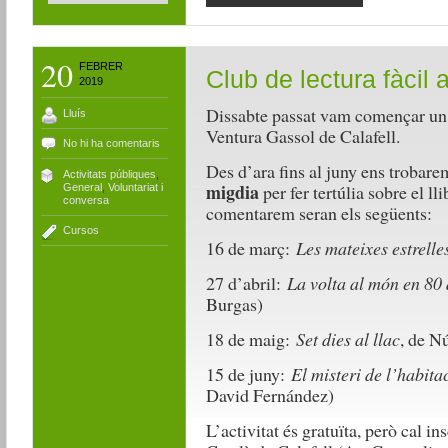
20
FEBRER
Club de lectura fàcil a
2019
Dissabte passat vam començar u
Lluís
Ventura Gassol de Calafell.
No hi ha comentaris
Des d’ara fins al juny ens trobar
Activitats públiques
,
migdia
per fer tertúlia sobre el ll
General
,
Voluntariat i
conversa
comentarem seran els següents:
Cursos
16 de març:
Les mateixes estrelles
27 d’abril:
La volta al món en 80 
Burgas)
18 de maig:
Set dies al llac
, de N
15 de juny:
El misteri de l’habita
David Fernández)
L’activitat és gratuïta, però cal i