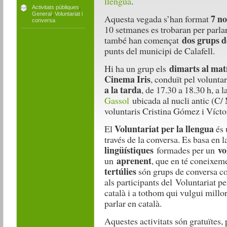
llengua
.
Activitats públiques
,
General
,
Voluntariat i
7 no
Aquesta vegada s’han format
conversa
10 setmanes es trobaran per parlar
dos grups de
també han començat
punts del municipi de Calafell.
dimarts al mat
Hi ha un grup els
Cinema Iris
, conduït pel voluntar
a la tarda
, de 17.30 a 18.30 h, a 
Gassol
ubicada al nucli antic (C/
voluntaris Cristina Gómez i Vícto
Voluntariat per la llengua
El
és 
través de la conversa. Es basa en 
lingüístiques
vo
formades per un
aprenent
un
, que en té coneixeme
tertúlies
són grups de conversa co
als participants del Voluntariat p
català i a tothom qui vulgui millor
parlar en català.
Aquestes activitats són gratuïtes, 