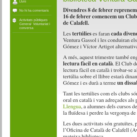
Lluís
Divendres 8 de febrer reprenem le
No hi ha comentaris
16 de febrer comencem un Club d
Activitats públiques
,
de Calafell.
General
,
Voluntariat i
conversa
tertúlies
cada divend
Les
es faran
Ventura Gassol i les conduiran els
Gómez i Víctor Artigot alternati
A més, aquest trimestre també en
lectura fàcil en català
. El Club d
lectura fàcil en català i trobar-se
tertúlia sobre el llibre estarà din
un dissa
Gómez i es durà a terme
Tant les tertúlies com els clubs só
oral en català i van adreçades als 
Llengua
, a alumnes dels cursos de
la fluïdesa i perdre la vergonya de 
Les dues activitats són gratuïtes, 
l’Oficina de Català de Calafell (Av
mateixa biblioteca.