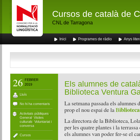
Cursos de català de Ca
CNL de Tarragona
Inici
Programes de ràdio
Anys liter
26
FEBRER
Els alumnes de català
2019
Biblioteca Ventura G
Lluís
La setmana passada els alumnes d
No hi ha comentaris
ibliotec
prop el nou espai de la
B
Activitats públiques
,
General
,
Visites
La directora de la Biblioteca, Lol
culturals
,
Voluntariat i
per les quatre plantes i la terrass
conversa
els alumnes van poder fer-se el car
Cursos