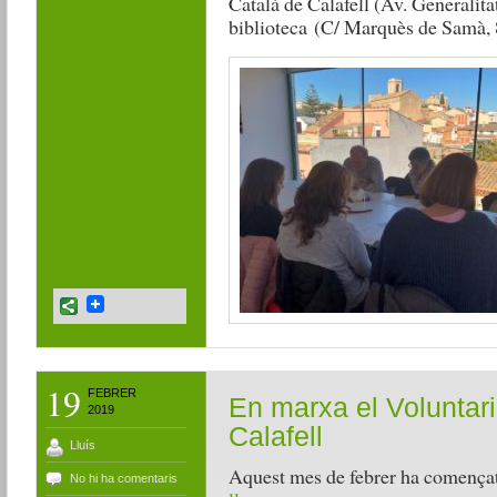
Català de Calafell (Av. Generalita
biblioteca (C/ Marquès de Samà, 
19
FEBRER
En marxa el Voluntari
2019
Calafell
Lluís
Aquest mes de febrer ha començat
No hi ha comentaris