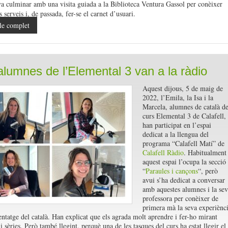
va culminar amb una visita guiada a la Biblioteca Ventura Gassol per conèixer
ls serveis i, de passada, fer-se el carnet d’usuari.
le complet
alumnes de l’Elemental 3 van a la ràdio
Aquest dijous, 5 de maig de
2022, l’Emila, la Isa i la
Marcela, alumnes de català de
curs Elemental 3 de Calafell,
han participat en l’espai
dedicat a la llengua del
programa “Calafell Matí” de
Calafell Ràdio
. Habitualment
aquest espai l’ocupa la secció
“
Paraules i cançons
“, però
avui s’ha dedicat a conversar
amb aquestes alumnes i la sev
professora per conèixer de
primera mà la seva experiènc
entatge del català. Han explicat que els agrada molt aprendre i fer-ho mirant
 i sèries. Però també llegint, perquè una de les tasques del curs ha estat llegir el