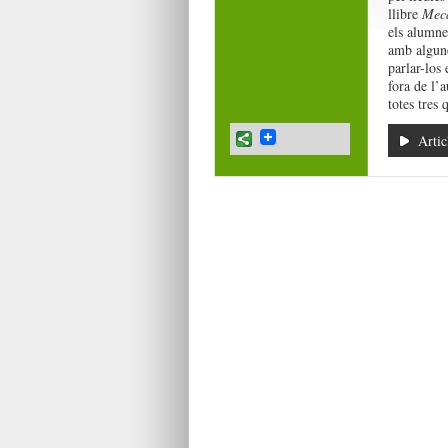
llibre
Meca
els alumnes
amb algune
parlar-los 
fora de l’
totes tres 
Artic