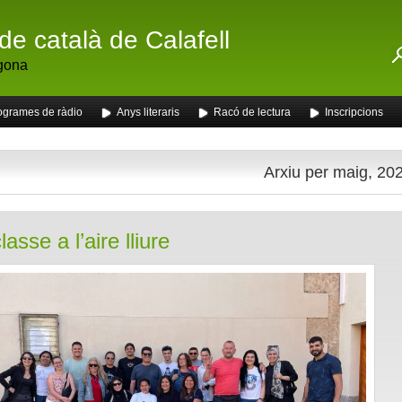
de català de Calafell
gona
ogrames de ràdio
Anys literaris
Racó de lectura
Inscripcions
Arxiu per maig, 20
asse a l’aire lliure