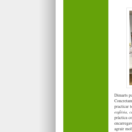
Dimarts pas
Concretame
practicar t
església, c
pràctica c
encarregav
agrair molt