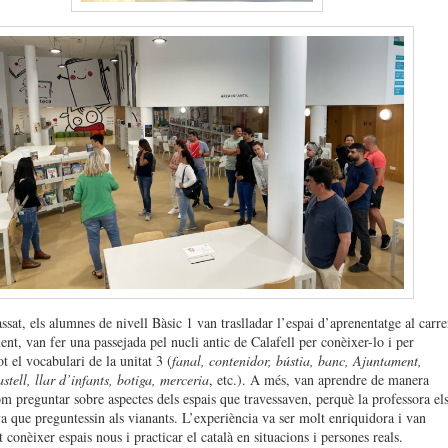
sat, els alumnes de nivell Bàsic 1 van traslladar l’espai d’aprenentatge al carre
nt, van fer una passejada pel nucli antic de Calafell per conèixer-lo i per
ot el vocabulari de la unitat 3 (
fanal, contenidor, bústia, banc, Ajuntament,
astell, llar d’infants, botiga, merceria
, etc.). A més, van aprendre de manera
om preguntar sobre aspectes dels espais que travessaven, perquè la professora el
a que preguntessin als vianants. L’experiència va ser molt enriquidora i van
 conèixer espais nous i practicar el català en situacions i persones reals.