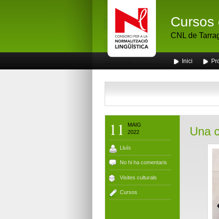
Cursos 
CNL de Tarra
Inici
Pr
11
MAIG
Una cl
2022
Lluís
No hi ha comentaris
Visites culturals
Cursos