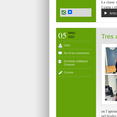
La classe 
l’espai i e
Artic
05
MAIG
Tres 
2022
Lluís
No hi ha comentaris
Activitats públiques
,
General
Cursos
en l’apren
pel·lícules