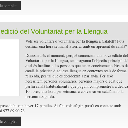
n
le complet
edició del Voluntariat per la Llengua
.
Vols ser voluntari o voluntària per la llengua a Calafell? Pots
destinar una hora setmanal a xerrar amb un aprenent de català?
Doncs ara és el moment, perquè comencem una nova edició del
Voluntariat per la Llengua, un programa l’objectiu principal de
qual és facilitar a les persones que tenen coneixements bàsics d
català la pràctica d’aquesta llengua en contextos reals de forma
relaxada, per tal que es decideixin a parlar-la. Per això
necessitem persones voluntàries, persones majors d’edat que
parlin català habitualment i que puguin comprometre’s a dedica
10 hores, una hora per setmana, a conversar en català amb la
persona assignada.
passada hi van haver 17 parelles. Si t’hi vols afegir, posa’t en contacte amb
 al 977 69 90 78.
le complet