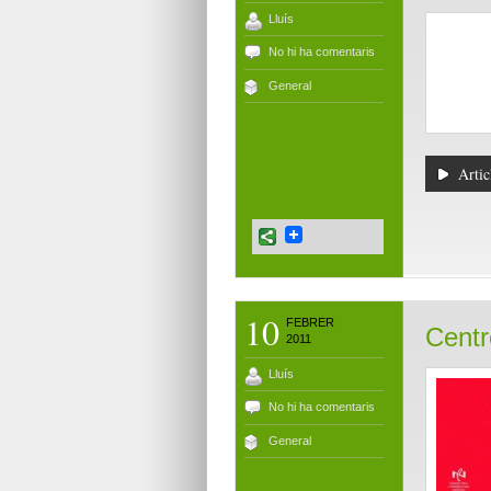
Lluís
No hi ha comentaris
General
Artic
10
FEBRER
Centr
2011
Lluís
No hi ha comentaris
General