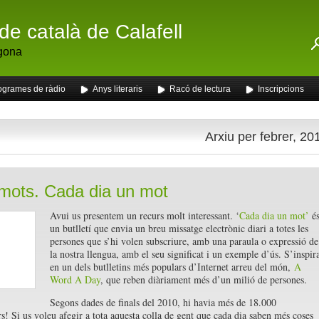
de català de Calafell
gona
ogrames de ràdio
Anys literaris
Racó de lectura
Inscripcions
Arxiu per febrer, 20
ots. Cada dia un mot
Avui us presentem un recurs molt interessant. ‘
Cada dia un mot’
é
un butlletí que envia un breu missatge electrònic diari a totes les
persones que s’hi volen subscriure, amb una paraula o expressió de
la nostra llengua, amb el seu significat i un exemple d’ús. S’inspir
en un dels butlletins més populars d’Internet arreu del món,
A
Word A Day
, que reben diàriament més d’un milió de persones.
Segons dades de finals del 2010, hi havia més de 18.000
rs! Si us voleu afegir a tota aquesta colla de gent que cada dia saben més coses