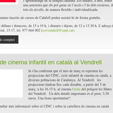
l’aprenentatge de la llengua catalana. Els usuaris, a més, tenen
una assessora que els pot guiar en l’accés i l’ús dels recursos, d
tots els nivells, de manera flexible i individualitzada.
umnes inscrits als cursos de Calafell poden assistir-hi de forma gratuïta.
 dilluns i dimecres, de 15 a 19 h, i dimarts i dijous, de 12 a 13.30 h. L’adreça 
ial, 13-17, tel. 977 664 002 (
cocvendrell@cpnl.cat)
.
le complet
de cinema infantil en català al Vendrell
Ja s’ha confirmat que el mes de març es reprenen les
projeccions del CINC, cicle infantil de cinema en català, a
diverses poblacions de Catalunya. Al Vendrell, les
projeccions tindran lloc cada dissabte, a partir del 5 de
març, a les 16.15 h, al cinema
Ocine
del polígon les Mates
del Vendrell. Un dels detalls importants és el preu: 3,50
euros. Una bona oportunitat!!
ultar més informació sobre el CINC i sobre la cartellera de cinema en català