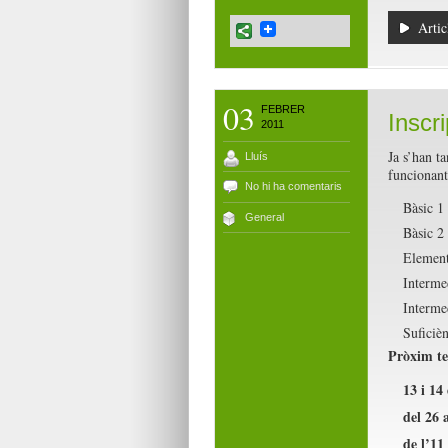
Artic
03
FEBRER
Inscr
2011
Ja s’han ta
Lluís
funcionant
No hi ha comentaris
Bàsic
General
Bàsic 
Elemen
Interm
Interm
Sufici
Pròxim te
13 i 14
del 26 
de l’11