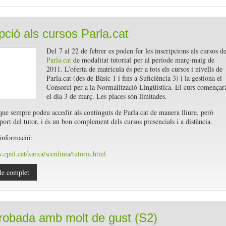
ipció als cursos Parla.cat
Del 7 al 22 de febrer es poden fer les inscripcions als cursos de
Parla.cat
de modalitat tutorial per al període març-maig de
2011. L’oferta de matrícula és per a tots els cursos i nivells de
Parla.cat (des de Bàsic 1 i fins a Suficiència 3) i la gestiona el
Consorci per a la Normalització Lingüística. El curs començar
el dia 3 de març. Les places són limitades.
ue sempre podeu accedir als continguts de Parla.cat de manera lliure, però
port del tutor, i és un bon complement dels cursos presencials i a distància.
informació:
.cpnl.cat/xarxa/scenlinia/tutoria.html
le complet
robada amb molt de gust (S2)