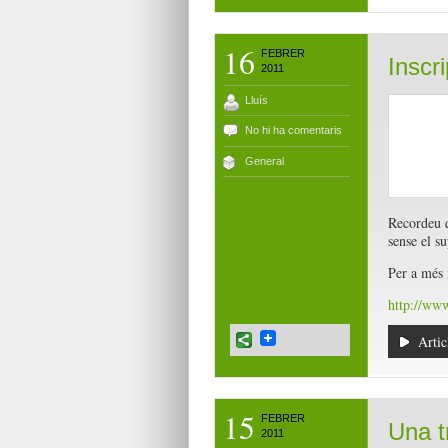
16
FEBRER
Inscr
2011
Lluís
No hi ha comentaris
General
Recordeu q
sense el su
Per a més 
http://www
Artic
15
FEBRER
Una t
2011