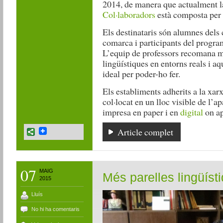
2014, de manera que actualment 
Col·laboradors
està composta per 
Els destinataris són alumnes dels c
comarca i participants del progr
L’equip de professors recomana m
lingüístiques en entorns reals i aq
ideal per poder-ho fer.
Els establiments adherits a la xar
col·locat en un lloc visible de l’
impresa en paper i en
digital
on ap
Article complet
07
MAIG
Més parelles lingüíst
2015
Lluís
No hi ha comentaris