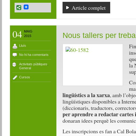
Article complet
04
MAIG
Nous tallers per treba
2015
Fin
Lluís
ins
No hi ha comentaris
que
la 
Activitats públiques
,
General
sup
Cursos
Con
mai
lingüístics a la xarxa
, amb l’obje
lingüístiques disponibles a Interne
(diccionaris, traductors, corrector
per aprendre a redactar cartes i
donaran idees perquè les comunica
Les inscripcions es fan a Cal Bolav