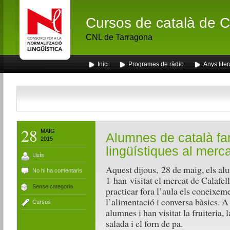
Cursos de català de Ca
CNL de Tarragona
Inici
Programes de ràdio
Anys liter
28
MAIG
Alumnes de català fa
2015
lingüístiques al merca
Lluís
Aquest dijous, 28 de maig, els alu
No hi ha comentaris
1 han visitat el mercat de Calafell
Sense categoria
practicar fora l’aula els coneixem
l’alimentació i conversa bàsics. A 
Cursos
alumnes i han visitat la fruiteria, 
salada i el forn de pa.