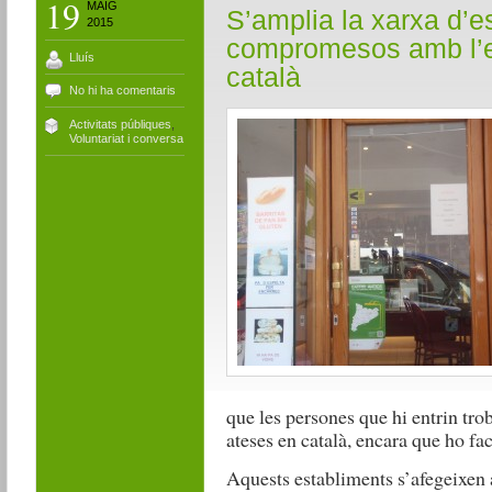
19
MAIG
S’amplia la xarxa d’e
2015
compromesos amb l’
Lluís
català
No hi ha comentaris
Activitats públiques
,
Voluntariat i conversa
que les persones que hi entrin trob
ateses en català, encara que ho fac
Aquests establiments s’afegeixen a