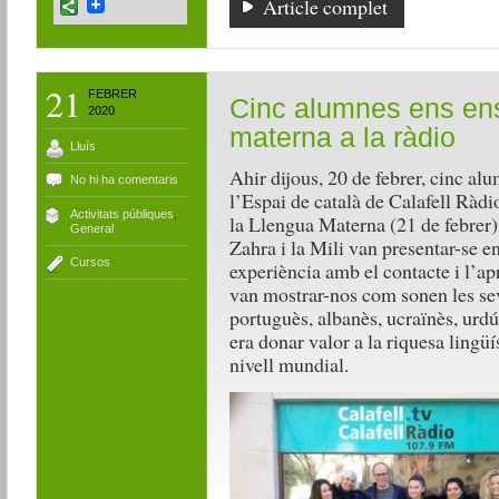
Article complet
21
FEBRER
Cinc alumnes ens ens
2020
materna a la ràdio
Lluís
Ahir dijous, 20 de febrer, cinc alu
No hi ha comentaris
l’Espai de català de Calafell Ràdi
Activitats públiques
,
la Llengua Materna (21 de febrer).
General
Zahra i la Mili van presentar-se en
Cursos
experiència amb el contacte i l’ap
van mostrar-nos com sonen les seve
portuguès, albanès, ucraïnès, urdú 
era donar valor a la riquesa lingüíst
nivell mundial.