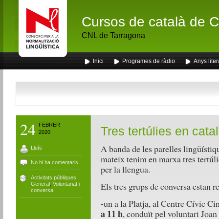
Cursos de català de Ca
CNL de Tarragona
Inici
Programes de ràdio
Anys liter
24
FEBRER
Tres tertúlies en catal
2020
A banda de les parelles lingüístiq
Lluís
mateix tenim en marxa tres tertúli
No hi ha comentaris
per la llengua.
Activitats públiques
,
Els tres grups de conversa estan rep
General
,
Voluntariat i
conversa
-un a la Platja, al Centre Cívic C
a 11 h
, conduït pel voluntari Joan