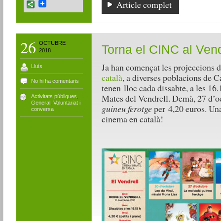
Article complet
26
OCTUBRE
Torna el CINC al Vend
2018
Ja han començat les projeccions 
Lluís
català
, a diverses poblacions de C
No hi ha comentaris
tenen lloc cada dissabte, a les 16
Mates del Vendrell. Demà, 27 d’o
Activitats públiques
,
General
,
Voluntariat i
guineu ferotge
per 4,20 euros. Una
conversa
cinema en català!