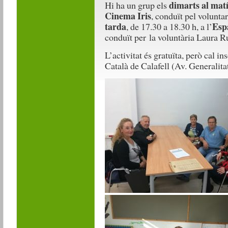
dimarts al mat
Hi ha un grup els
Cinema Iris
, conduït pel voluntar
tarda
Esp
, de 17.30 a 18.30 h, a l’
conduït per la voluntària Laura R
L’activitat és gratuïta, però cal i
Català de Calafell (Av. Generalita