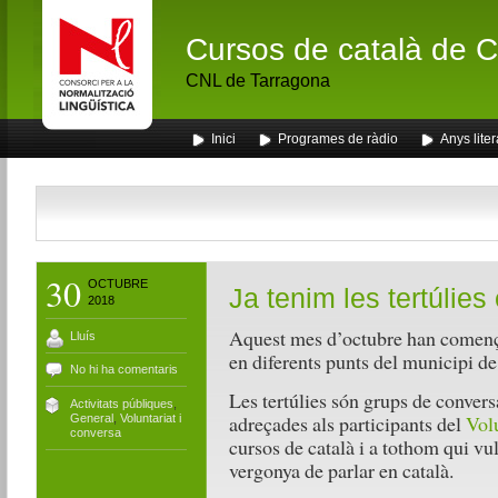
Cursos de català de Ca
CNL de Tarragona
Inici
Programes de ràdio
Anys liter
30
OCTUBRE
Ja tenim les tertúlie
2018
Aquest mes d’octubre han comen
Lluís
en diferents punts del municipi de
No hi ha comentaris
Les tertúlies són grups de convers
Activitats públiques
,
adreçades als participants del
Volu
General
,
Voluntariat i
conversa
cursos de català i a tothom qui vul
vergonya de parlar en català.