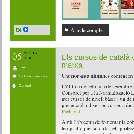
Article complet
05
OCTUBRE
Els cursos de català 
2018
marxa
Lluís
noranta alumnes
Uns
comencen el
No hi ha comentaris
L’última de setmana de setembre v
General
Consorci per a la Normalització Li
tres cursos de nivell bàsic i un de
presencial, i diversos cursos a dis
Parla.cat
.
Amb l’objectiu de fomentar la cohe
temps d’aquesta tardor, els profes