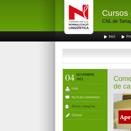
Cursos 
CNL de Tarra
Inici
Pr
04
NOVEMBRE
Comen
2021
de ca
Lluís
No hi ha comentaris
Sense categoria
Cursos