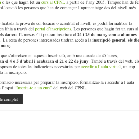
a
o les que hagin fet un
curs al CPNL
a partir de l’any 2005. Tampoc han de fe
ol·locació les persones que han de començar l’aprenentatge des del nivell més
licitada la prova de col·locació o acreditat el nivell, es podrà formalitzar la
en línia a través del
portal d’inscripcions
. Les persones que hagin fet un curs al
24 i 25 de març, com a alumnes
s darrers 12 mesos s’hi podran inscriure el
s
inscripció general, els die
. La resta de persones interessades tindran accés a la
e març
.
que s’ofereixen en aquesta inscripció, amb una durada de 45 hores,
n el 4 o 5 d’abril i acabaran el 21 o 22 de juny
. També a través del web, el
sposen de totes les indicacions necessàries per
accedir a l’aula virtual
, un cop
a la inscripció.
ormació necessària per preparar la inscripció, formalitzar-la i accedir a l’aula
a l’espai
“Inscriu-te a un curs”
del web del CPNL.
le complet