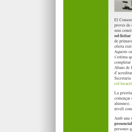
El Consorc
proves de 
seus conei
sol·licita
de primave
oferta ext
Aquests cur
s’estima q
completar 
Abans de f
d’acreditar
Secretaria
col·locaci
La priorit
començar e
alumnes). L
nivell com
Amb una va
presencia
persones q