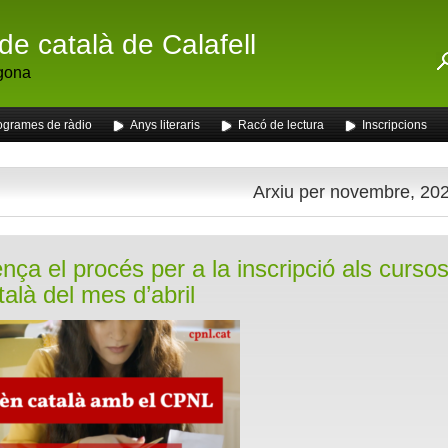
de català de Calafell
gona
ogrames de ràdio
Anys literaris
Racó de lectura
Inscripcions
Arxiu per novembre, 20
ça el procés per a la inscripció als curso
talà del mes d’abril