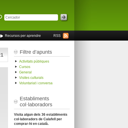
Recursos per aprendre
RSS
Filtre d’apunts
21
Activitats públiques
Cursos
General
s
Visites culturals
Voluntariat i conversa
Establiments
col·laboradors
Visita algun dels 36 establiments
col·laboradors de Calafell per
comprar-hi en català.