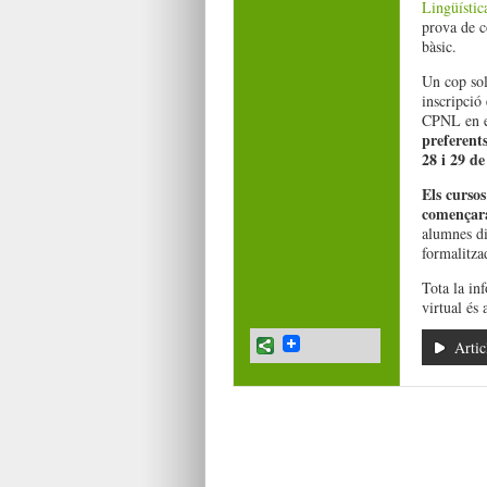
Lingüístic
prova de c
bàsic.
Un cop sol·
inscripció 
CPNL en el
preferent
28 i 29 d
Els cursos
començara
alumnes di
formalitzad
Tota la inf
virtual és 
Artic