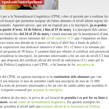
i per a la Normalització Lingüística (CPNL) obre el període per a realitzar les
col·locació que permeten assignar als futurs alumnes el nivell adient segons els
ja es poden
xements. Aquestes proves, que són un requisit per a la inscripció,
r a partir d’avui, 14 de febrer, i fins al 15 de març
. La inscripció dels cursos
del 24 al 29 de març
ra tindrà lloc
i estarà marcada per la incorporació d’una
raordinària de cursos intensius del
nivell superior (C2)
que s’imparteix en línia.
sos tenen una durada de 4 mesos (d’inicis d’abril fins a finals de juliol) i
ue requereixen una dedicació intensiva d’entre 10 i 12 hores a la setmana per
el programa de 90 hores. L’examen final per obtenir el certificat serà presencial
ormalitzar la inscripció, les persones interessades a fer un curs de nivell C2 han
 que disposen del certificat oficial del nivell de suficiència (C1) emès per la
 de Política Lingüística o pel CPNL, o bé hauran de fer
una prova de
ó
.
continuïtat dels alumnes
at del CPNL en aquesta inscripció és la
que van
l seu itinerari el mes de setembre (amb una inscripció de més de 21.000
a resta de persones interessades a fer un curs de català caldrà que acreditin el
 a requisit essencial per
preparar la inscripció
.
és gratuïta i es pot fer en línia o
lidesa de dos anys, la prova de col·locació
lment
, en un
centre de normalització lingüística
. En queden exemptes les
ue acreditin el nivell amb una
titulació oficial de la Secretaria de Política