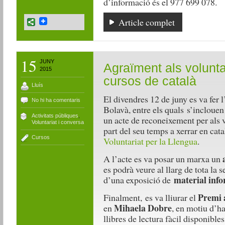
d’informació és el 977 699 078.
Article complet
15
JUNY
Agraïment als volunta
2015
cursos de català
Lluís
El divendres 12 de juny es va fer l
No hi ha comentaris
Bolavà, entre els quals s’inclouen
Activitats públiques
,
un acte de reconeixement per als v
Voluntariat i conversa
part del seu temps a xerrar en ca
Cursos
Voluntariat per la Llengua
.
A l’acte es va posar un marxa un
es podrà veure al llarg de tota la s
material info
d’una exposició de
Premi a
Finalment, es va lliurar el
Mihaela Dobre
en
, en motiu d’ha
llibres de lectura fàcil disponibles