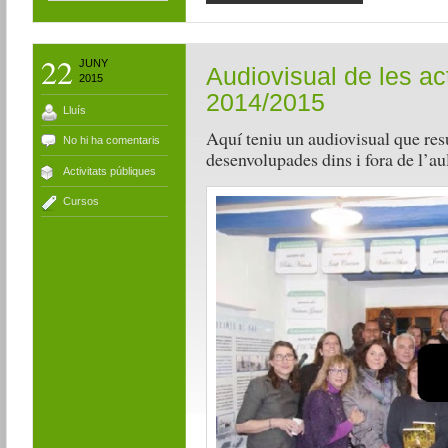
22
JUNY
Audiovisual de les act
2015
2014/2015
Lluís
Aquí teniu un audiovisual que resu
No hi ha comentaris
desenvolupades dins i fora de l’au
Activitats públiques
Cursos