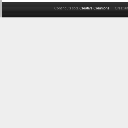
Continguts sota
Creative Commons
Creat 