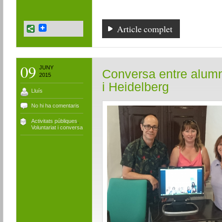
Article complet
09
JUNY
Conversa entre alumn
2015
i Heidelberg
Lluís
No hi ha comentaris
Activitats públiques
,
Voluntariat i conversa