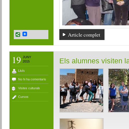
Article complet
19
JUNY
Els alumnes visiten la
2015
Lluís
No hi ha comentaris
Visites culturals
Cursos