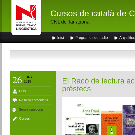
Cursos de català de Ca
CNL de Tarragona
Inici
Programes de ràdio
Anys liter
26
JUNY
El Racó de lectura a
2015
préstecs
Lluís
No hi ha comentaris
Sense categoria
Cursos