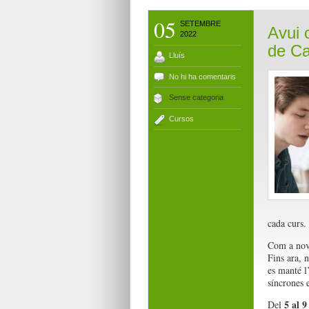
05
SETEMBRE
Avui 
2022
de Ca
Lluís
No hi ha comentaris
Sense categoria
Cursos
cada curs.
Com a novet
Fins ara, 
es manté l
síncrones e
5 al 9
Del