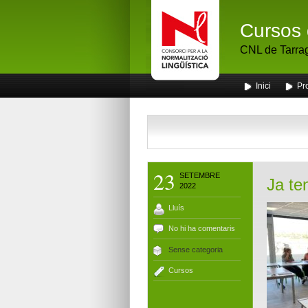
Cursos 
CNL de Tarra
Inici
Pr
23
SETEMBRE
Ja te
2022
Lluís
No hi ha comentaris
Sense categoria
Cursos