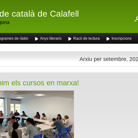
de català de Calafell
gona
ogrames de ràdio
Anys literaris
Racó de lectura
Inscripcions
Arxiu per setembre, 20
nim els cursos en marxa!