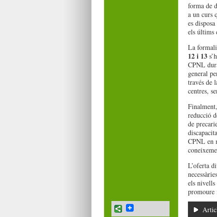
forma de d
a un curs q
es disposa 
els últims 
La formali
12 i 13
s’h
CPNL duran
general pe
través de 
centres, s
Finalment, 
reducció d
de precari
discapacita
CPNL en ma
coneixemen
L’oferta d
necessàrie
els nivell
promoure i 
Artic