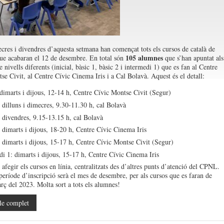
cres i divendres d’aquesta setmana han començat tots els cursos de català de
105 alumnes
que acabaran el 12 de desembre. En total són
que s’han apuntat als
 nivells diferents (inicial, bàsic 1, bàsic 2 i intermedi 1) que es fan al Centre
se Civit, al Centre Cívic Cinema Iris i a Cal Bolavà. Aquest és el detall:
 dimarts i dijous, 12-14 h, Centre Cívic Montse Civit (Segur)
 dilluns i dimecres, 9.30-11.30 h, cal Bolavà
: divendres, 9.15-13.15 h, cal Bolavà
 dimarts i dijous, 18-20 h, Centre Cívic Cinema Iris
 dimarts i dijous, 15-17 h, Centre Cívic Montse Civit (Segur)
i 1: dimarts i dijous, 15-17 h, Centre Cívic Cinema Iris
afegir els cursos en línia, centralitzats des d’altres punts d’atenció del CPNL.
període d’inscripció serà el mes de desembre, per als cursos que es faran de
rç del 2023. Molta sort a tots els alumnes!
le complet