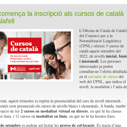
comença la inscripció als cursos de català
lafell
L’Oficina de Català de Calafel
del Consorci per a la
Normalització Lingüística
(CPNL) ofereix 5 cursos de
català aquest setembre del
inicial, bàsi
2022, de nivells
i intermedi
. Les persones
interessades ja poden
consultar-ne l’oferta detallada
en el
cercador de cursos
del
web del CPNL, que indica el
nivell, la modalitat i l’aula de
at, aquest trimestre es reprèn la presencialitat del curs de nivell intermedi.
només eren presencials els cursos de nivells bàsics i elementals. A banda, també
2 cursos en modalitat virtual en directe
’opció de fer
, en què hi ha classes
modalitat en línia
n línia, i 12 cursos en
, en què no hi ha horaris fixos.
 de setembre
proves de col·locació
es podran sol·licitar les
. Es tracta d’una