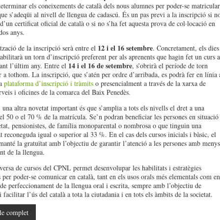
eterminar els coneixements de català dels nous alumnes per poder-se matricular
ue s’adeqüi al nivell de llengua de cadascú. És un pas previ a la inscripció si n
d’un certificat oficial de català o si no s’ha fet aquesta prova de col·locació en
dos anys.
12 i el 16 setembre
tzació de la inscripció serà entre el
. Concretament, els dies
abilitarà un torn d’inscripció preferent per als aprenents que hagin fet un curs a
14 i el 16 de setembre
t l’últim any. Entre el
, s’obrirà el període de torn
r a tothom. La inscripció, que s’atén per ordre d’arribada, es podrà fer en línia 
la
plataforma d’inscripció i tràmits
o presencialment a través de la xarxa de
erveis i oficines de la comarca del Baix Penedès.
una altra novetat important és que s’amplia a tots els nivells el dret a una
el 50 o el 70 % de la matrícula. Se’n podran beneficiar les persones en situació
etat, pensionistes, de família monoparental o nombrosa o que tinguin una
t reconeguda igual o superior al 33 %. En el cas dels cursos inicials i bàsic, el
nté la gratuïtat amb l’objectiu de garantir l’atenció a les persones amb menys
t de la llengua.
iversa de cursos del CPNL permet desenvolupar les habilitats i estratègies
s per poder-se comunicar en català, tant en els usos orals més elementals com en
s de perfeccionament de la llengua oral i escrita, sempre amb l’objectiu de
facilitar l’ús del català a tota la ciutadania i en tots els àmbits de la societat.
le complet