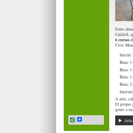
Entre dime
Calafell, 
6 cursos
de
Cívic Mont
Inicial:
Bàsic 1:
Bàsic 1
Bàsic 1:
Bàsic 2:
Intermed
A més, cal 
El proper 
gener a ma
Artic