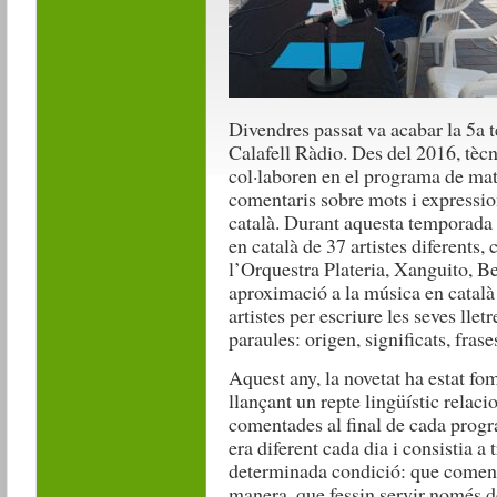
Divendres passat va acabar la 5a 
Calafell Ràdio. Des del 2016, tècn
col·laboren en el programa de ma
comentaris sobre mots i expressi
català. Durant aquesta temporada
en català de 37 artistes diferents,
l’Orquestra Plateria, Xanguito, Bet
aproximació a la música en català 
artistes per escriure les seves llet
paraules: origen, significats, frases
Aquest any, la novetat ha estat fom
llançant un repte lingüístic relac
comentades al final de cada prog
era diferent cada dia i consistia a
determinada condició: que comen
manera, que fessin servir només de