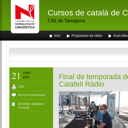
Cursos de català de Ca
CNL de Tarragona
Inici
Programes de ràdio
Anys liter
21
JUNY
Final de temporada de
2021
Calafell Ràdio
Lluís
No hi ha comentaris
Activitats públiques
,
General