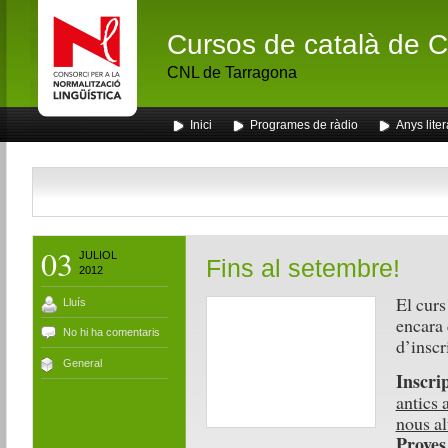
Cursos de català de Ca
CNL de Tarragona
Inici
Programes de ràdio
Anys liter
03
JULIOL
Fins al setembre!
2012
El curs
Lluís
encara 
No hi ha comentaris
d’inscr
General
Inscri
antics
nous a
Proves 