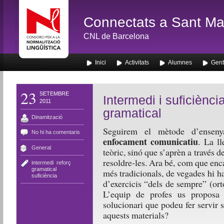
Connectats a Sant Mar
CNL de Barcelona
Inici
Activitats
Alumnes
Gent
23
SETEMBRE
Intermedi i suficiènci
2011
gramatical
Dinamització
Seguirem el mètode d’ensen
No hi ha comentaris
enfocament comunicatiu
. La l
General
teòric, sinó que s’aprèn a través de
resoldre-les. Ara bé, com que enc
intermedi
,
reforç
gramatical
,
més tradicionals, de vegades hi
suficiència
d’exercicis “dels de sempre” (ort
L’equip de profes us proposa 
solucionari que podeu fer servir s
aquests materials?