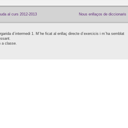
uda al curs 2012-2013
Nous enllaços de diccionaris
garida d´intermedi 1. M´he ficat al enllaç directe d´exercicis i m´ha semblat
essant.
 a classe.