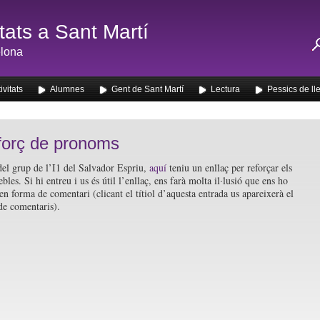
ats a Sant Martí
lona
ivitats
Alumnes
Gent de Sant Martí
Lectura
Pessics de ll
eforç de pronoms
del grup de l’I1 del Salvador Espriu,
aquí
teniu un enllaç per reforçar els
les. Si hi entreu i us és útil l’enllaç, ens farà molta il·lusió que ens ho
en forma de comentari (clicant el títiol d’aquesta entrada us apareixerà el
de comentaris).