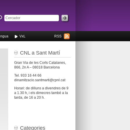
engua
VxL
RSS
CNL a Sant Martí
Gran Via de les Corts Catalanes,
866, 2n A – 08018 Barcelona
Tel. 933 16 44 66
dinamitzacio.santmarti@cpnl.cat
Horari: de dilluns a divendres de 9
a 1.30 h, i els dimecres també a la
tarda, de 16 a 20 h.
Categories