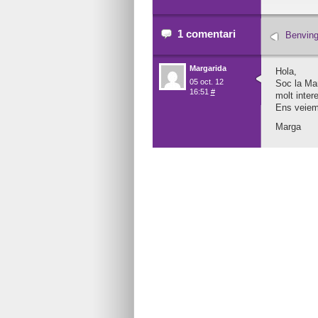
1 comentari
Benving
Margarida
Hola,
05 oct. 12
Soc la Mar
16:51
#
molt inter
Ens veiem
Marga