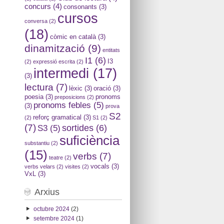
concurs
(4)
consonants
(3)
cursos
conversa
(2)
(18)
còmic en català
(3)
dinamització
(9)
entitats
I1
(6)
I3
(2)
expressió escrita
(2)
intermedi
(17)
(3)
lectura
(7)
lèxic
(3)
oració
(3)
poesia
(3)
pronoms
preposicions
(2)
pronoms febles
(5)
(3)
prova
S2
reforç gramatical
(3)
(2)
S1
(2)
(7)
sortides
(6)
S3
(5)
suficiència
substantiu
(2)
(15)
verbs
(7)
teatre
(2)
vocals
(3)
verbs velars
(2)
visites
(2)
VxL
(3)
Arxius
octubre 2024
(2)
setembre 2024
(1)