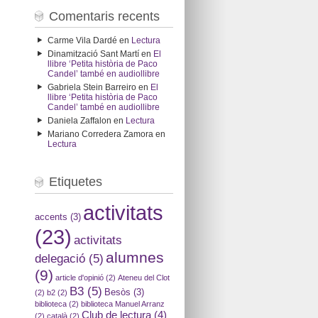
Comentaris recents
Carme Vila Dardé
en
Lectura
Dinamització Sant Martí
en
El
llibre ‘Petita història de Paco
Candel’ també en audiollibre
Gabriela Stein Barreiro
en
El
llibre ‘Petita història de Paco
Candel’ també en audiollibre
Daniela Zaffalon
en
Lectura
Mariano Corredera Zamora
en
Lectura
Etiquetes
activitats
accents
(3)
(23)
activitats
alumnes
delegació
(5)
(9)
article d'opinió
(2)
Ateneu del Clot
B3
(5)
Besòs
(3)
(2)
b2
(2)
biblioteca
(2)
biblioteca Manuel Arranz
Club de lectura
(4)
(2)
català
(2)