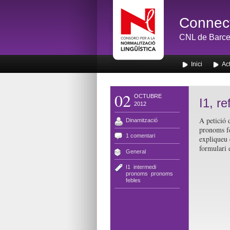
Connect
CNL de Barce
Inici
Act
02
OCTUBRE
I1, r
2012
A petició 
Dinamització
pronoms feb
1 comentari
expliqueu 
formulari 
General
I1
,
intermedi
,
pronoms
,
pronoms
febles