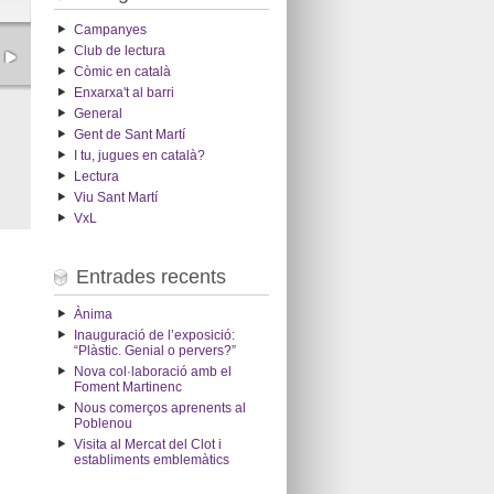
Campanyes
Club de lectura
Còmic en català
Enxarxa't al barri
General
Gent de Sant Martí
I tu, jugues en català?
Lectura
Viu Sant Martí
VxL
Entrades recents
Ànima
Inauguració de l’exposició:
“Plàstic. Genial o pervers?”
Nova col·laboració amb el
Foment Martinenc
Nous comerços aprenents al
Poblenou
Visita al Mercat del Clot i
establiments emblemàtics