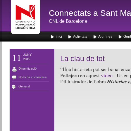
Connectats a Sant Mar
CNL de Barcelona
Inici
Activitats
Alumnes
Gent
11
JUNY
La clau de tot
2015
“Una historieta pot ser bona, enca
Dinamització
Pellejero en aquest
vídeo
. Us en 
No hi ha comentaris
l’il·lustrador de l’obra
Historias 
General