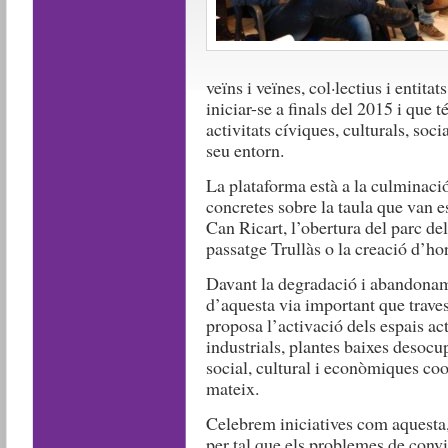
veïns i veïnes, col·lectius i entita
iniciar-se a finals del 2015 i que 
activitats cíviques, culturals, soc
seu entorn.
La plataforma està a la culminaci
concretes sobre la taula que van 
Can Ricart, l’obertura del parc del
passatge Trullàs o la creació d’hor
Davant la degradació i abandonam
d’aquesta via important que travess
proposa l’activació dels espais act
industrials, plantes baixes desoc
social, cultural i econòmiques coo
mateix.
Celebrem iniciatives com aquesta, 
per tal que els problemes de conviv