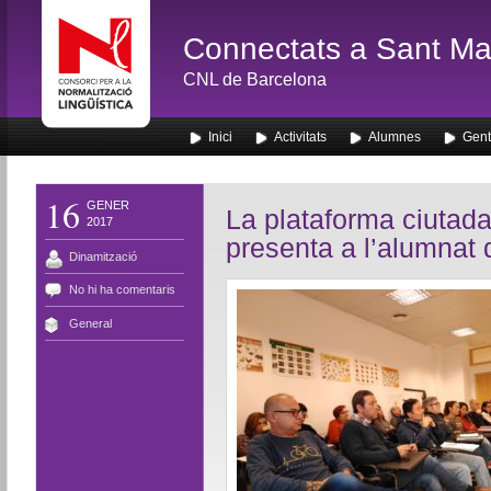
Connectats a Sant Mar
CNL de Barcelona
Inici
Activitats
Alumnes
Gent
16
GENER
La plataforma ciutad
2017
presenta a l’alumnat 
Dinamització
No hi ha comentaris
General